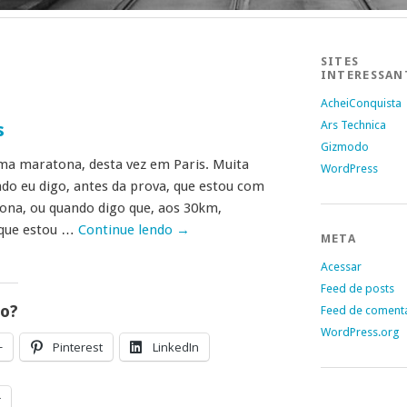
SITES
INTERESSAN
AcheiConquista
Ars Technica
s
Gizmodo
ma maratona, desta vez em Paris. Muita
WordPress
ndo eu digo, antes da prova, que estou com
ona, ou quando digo que, aos 30km,
que estou …
Continue lendo
→
META
Acessar
Feed de posts
go?
Feed de coment
WordPress.org
+
Pinterest
LinkedIn
r