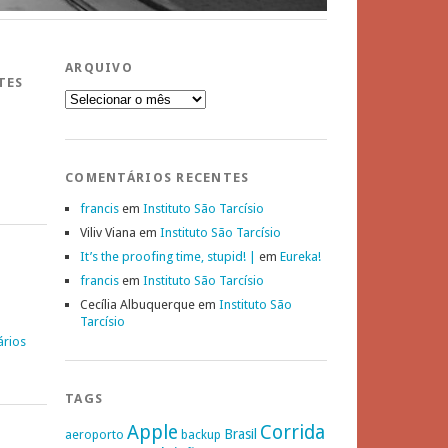
ARQUIVO
TES
Arquivo
COMENTÁRIOS RECENTES
francis
em
Instituto São Tarcísio
Viliv Viana
em
Instituto São Tarcísio
It’s the proofing time, stupid! |
em
Eureka!
francis
em
Instituto São Tarcísio
Cecília Albuquerque
em
Instituto São
Tarcísio
ários
TAGS
Apple
Corrida
Brasil
aeroporto
backup