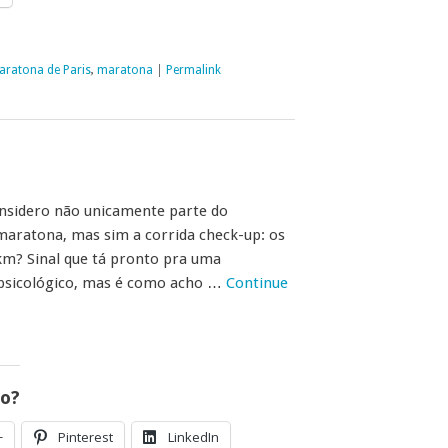
aratona de Paris
,
maratona
|
Permalink
considero não unicamente parte do
aratona, mas sim a corrida check-up: os
m? Sinal que tá pronto pra uma
 psicológico, mas é como acho …
Continue
go?
+
Pinterest
LinkedIn