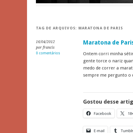
TAG DE ARQUIVOS:
MARATONA DE PARIS
Maratona de Pari
16/04/2012
por francis
0 comentários
Ontem corri minha séti
gente torce o nariz qua
medo de correr a marat
sempre me pergunto o 
Gostou desse arti
Facebook
18
E-mail
Tumbl