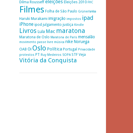
eleições
Dilma Rousseff
Eleições 2010
FHC
Filmes
Folha de São Paulo
Grünerløkka
ipad
imigração
Haruki Murakami
impostos
iPhone
ipod
julgamento
justiça
Kindle
Livros
maratona
Mac
Lula
mensalão
Maratona de Oslo
Maratona de Paris
nike
Noruega
movimento passe livre
música
Oslo
Política
Oi
OAB
Portugal
Privacidade
PT
STF
Veja
protestos
Ruy Medeiros
SOPA
Vitória da Conquista