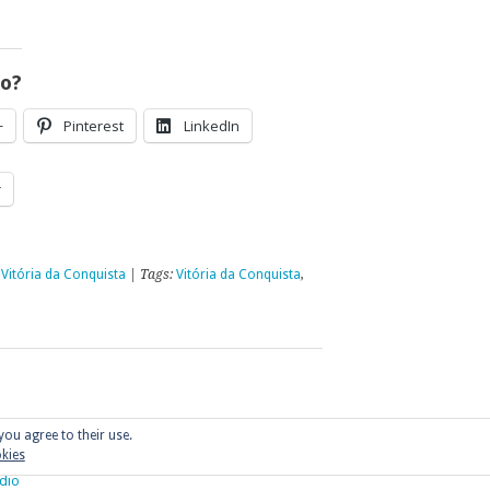
go?
+
Pinterest
LinkedIn
r
,
Vitória da Conquista
| Tags:
Vitória da Conquista
,
you agree to their use.
okies
dio