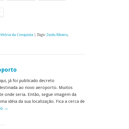
r
,
Vitória da Conquista
| Tags:
Zezéu Ribeiro
,
oporto
ui, já foi publicado decreto
destinada ao novo aeroporto. Muitos
 onde seria. Então, segue imagem da
ma idéia da sua localização. Fica a cerca de
do
→