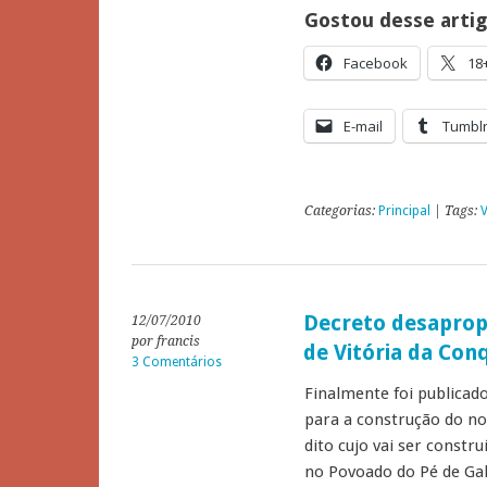
Gostou desse arti
Facebook
18
E-mail
Tumbl
Categorias:
Principal
| Tags:
V
Decreto desaprop
12/07/2010
por francis
de Vitória da Con
3 Comentários
Finalmente foi publicad
para a construção do no
dito cujo vai ser constr
no Povoado do Pé de Ga