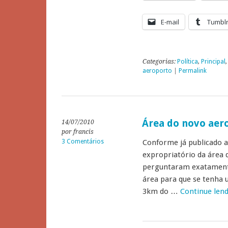
E-mail
Tumbl
Categorias:
Política
,
Principal
aeroporto
|
Permalink
Área do novo aer
14/07/2010
por francis
3 Comentários
Conforme já publicado aq
expropriatório da área 
perguntaram exatamente
área para que se tenha u
3km do …
Continue len