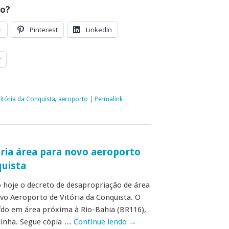
go?
+
Pinterest
LinkedIn
r
itória da Conquista
,
aeroporto
|
Permalink
ria área para novo aeroporto
quista
o hoje o decreto de desapropriação de área
vo Aeroporto de Vitória da Conquista. O
uído em área próxima à Rio-Bahia (BR116),
linha. Segue cópia …
Continue lendo
→