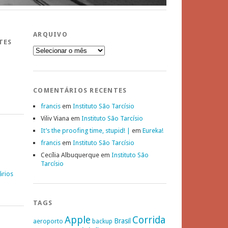
ARQUIVO
TES
Arquivo
COMENTÁRIOS RECENTES
francis
em
Instituto São Tarcísio
Viliv Viana
em
Instituto São Tarcísio
It’s the proofing time, stupid! |
em
Eureka!
francis
em
Instituto São Tarcísio
Cecília Albuquerque
em
Instituto São
Tarcísio
ários
TAGS
Apple
Corrida
Brasil
aeroporto
backup