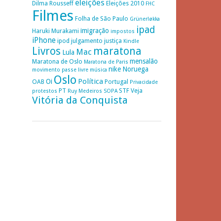
eleições
Dilma Rousseff
Eleições 2010
FHC
Filmes
Folha de São Paulo
Grünerløkka
ipad
imigração
Haruki Murakami
impostos
iPhone
ipod
julgamento
justiça
Kindle
Livros
maratona
Mac
Lula
mensalão
Maratona de Oslo
Maratona de Paris
nike
Noruega
movimento passe livre
música
Oslo
Política
Oi
OAB
Portugal
Privacidade
PT
STF
Veja
protestos
Ruy Medeiros
SOPA
Vitória da Conquista