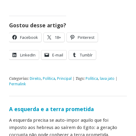
Gostou desse artigo?
Facebook
18+
Pinterest
LinkedIn
E-mail
Tumblr
Categorias:
Direito
,
Política
,
Principal
| Tags:
Política
,
lava jato
|
Permalink
A esquerda e a terra prometida
A esquerda precisa se auto-impor aquilo que foi
imposto aos hebreus ao saírem do Egito: a geração
corrupta não pode conhecer a terra prometida.