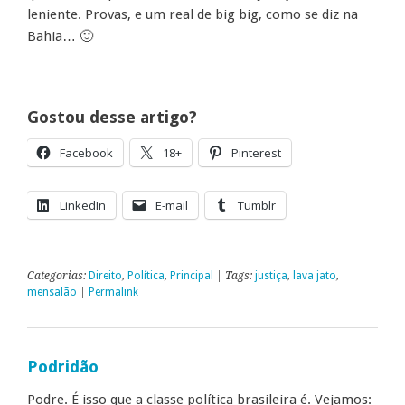
leniente. Provas, e um real de big big, como se diz na
Bahia… 🙂
Gostou desse artigo?
Facebook
18+
Pinterest
LinkedIn
E-mail
Tumblr
Categorias:
Direito
,
Política
,
Principal
| Tags:
justiça
,
lava jato
,
mensalão
|
Permalink
Podridão
Podre. É isso que a classe política brasileira é. Vejamos: