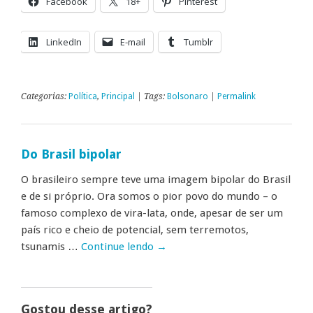
Facebook
18+
Pinterest
LinkedIn
E-mail
Tumblr
Categorias:
Política
,
Principal
| Tags:
Bolsonaro
|
Permalink
Do Brasil bipolar
O brasileiro sempre teve uma imagem bipolar do Brasil
e de si próprio. Ora somos o pior povo do mundo – o
famoso complexo de vira-lata, onde, apesar de ser um
país rico e cheio de potencial, sem terremotos,
tsunamis …
Continue lendo
→
Gostou desse artigo?