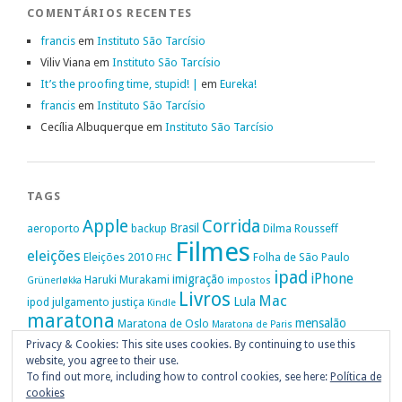
COMENTÁRIOS RECENTES
francis
em
Instituto São Tarcísio
Viliv Viana
em
Instituto São Tarcísio
It’s the proofing time, stupid! |
em
Eureka!
francis
em
Instituto São Tarcísio
Cecília Albuquerque
em
Instituto São Tarcísio
TAGS
Apple
Corrida
Brasil
aeroporto
backup
Dilma Rousseff
Filmes
eleições
Eleições 2010
Folha de São Paulo
FHC
ipad
iPhone
imigração
Haruki Murakami
Grünerløkka
impostos
Livros
Mac
Lula
ipod
julgamento
justiça
Kindle
maratona
mensalão
Maratona de Oslo
Maratona de Paris
Oslo
Privacy & Cookies: This site uses cookies. By continuing to use this
Política
nike
Noruega
Oi
OAB
movimento passe livre
música
website, you agree to their use.
Portugal
PT
STF
Veja
Privacidade
protestos
Ruy Medeiros
SOPA
To find out more, including how to control cookies, see here:
Política de
Vitória da Conquista
cookies