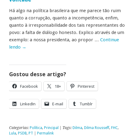
Há algo na política brasileira que me parece tão ruim
quanto a corrupção, quanto a incompetência, enfim,
quanto à irresponsabilidade dos tais representantes do
povo: a falta de diálogo honesto. Explico através de um
exemplo: a nossa presidenta, ao propor …
Continue
lendo
→
Gostou desse artigo?
Facebook
18+
Pinterest
LinkedIn
E-mail
Tumblr
Categorias:
Política
,
Principal
| Tags:
Dilma
,
Dilma Rousseff
,
FHC
,
Lula
,
PSDB
,
PT
|
Permalink