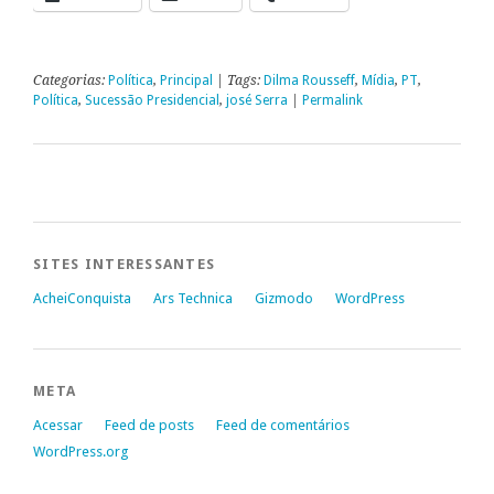
Categorias:
Política
,
Principal
| Tags:
Dilma Rousseff
,
Mídia
,
PT
,
Política
,
Sucessão Presidencial
,
josé Serra
|
Permalink
SITES INTERESSANTES
AcheiConquista
Ars Technica
Gizmodo
WordPress
META
Acessar
Feed de posts
Feed de comentários
WordPress.org