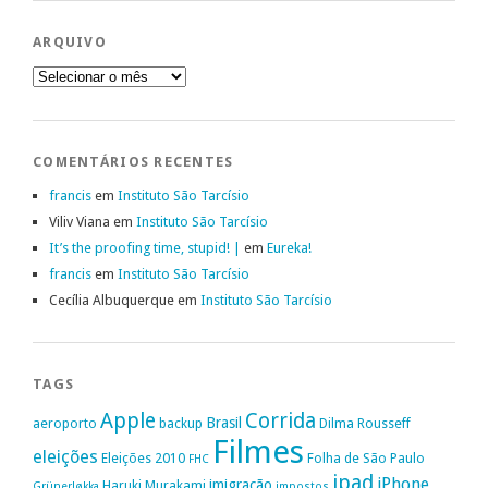
ARQUIVO
Arquivo
COMENTÁRIOS RECENTES
francis
em
Instituto São Tarcísio
Viliv Viana
em
Instituto São Tarcísio
It’s the proofing time, stupid! |
em
Eureka!
francis
em
Instituto São Tarcísio
Cecília Albuquerque
em
Instituto São Tarcísio
TAGS
Apple
Corrida
Brasil
aeroporto
backup
Dilma Rousseff
Filmes
eleições
Eleições 2010
Folha de São Paulo
FHC
ipad
iPhone
imigração
Haruki Murakami
Grünerløkka
impostos