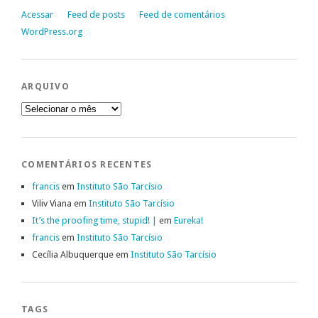
Acessar
Feed de posts
Feed de comentários
WordPress.org
ARQUIVO
Arquivo
COMENTÁRIOS RECENTES
francis
em
Instituto São Tarcísio
Viliv Viana
em
Instituto São Tarcísio
It’s the proofing time, stupid! |
em
Eureka!
francis
em
Instituto São Tarcísio
Cecília Albuquerque
em
Instituto São Tarcísio
TAGS