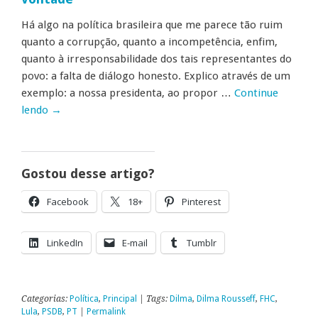
Há algo na política brasileira que me parece tão ruim
quanto a corrupção, quanto a incompetência, enfim,
quanto à irresponsabilidade dos tais representantes do
povo: a falta de diálogo honesto. Explico através de um
exemplo: a nossa presidenta, ao propor …
Continue
lendo
→
Gostou desse artigo?
Facebook
18+
Pinterest
LinkedIn
E-mail
Tumblr
Categorias:
Política
,
Principal
| Tags:
Dilma
,
Dilma Rousseff
,
FHC
,
Lula
,
PSDB
,
PT
|
Permalink