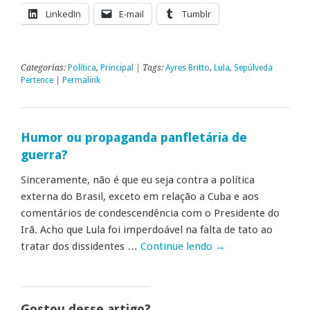
LinkedIn
E-mail
Tumblr
Categorias:
Política
,
Principal
| Tags:
Ayres Britto
,
Lula
,
Sepúlveda
Pertence
|
Permalink
Humor ou propaganda panfletária de
guerra?
Sinceramente, não é que eu seja contra a política
externa do Brasil, exceto em relação a Cuba e aos
comentários de condescendência com o Presidente do
Irã. Acho que Lula foi imperdoável na falta de tato ao
tratar dos dissidentes …
Continue lendo
→
Gostou desse artigo?