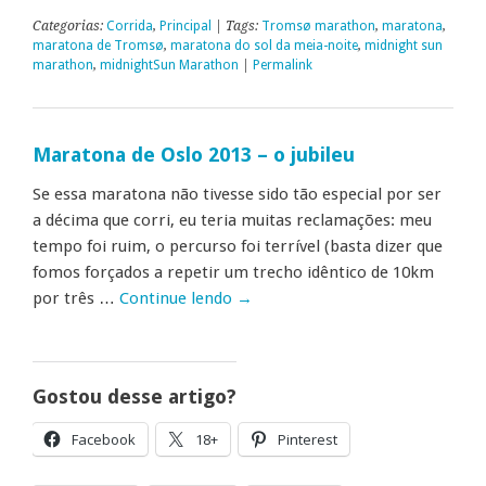
Categorias:
Corrida
,
Principal
| Tags:
Tromsø marathon
,
maratona
,
maratona de Tromsø
,
maratona do sol da meia-noite
,
midnight sun
marathon
,
midnightSun Marathon
|
Permalink
Maratona de Oslo 2013 – o jubileu
Se essa maratona não tivesse sido tão especial por ser
a décima que corri, eu teria muitas reclamações: meu
tempo foi ruim, o percurso foi terrível (basta dizer que
fomos forçados a repetir um trecho idêntico de 10km
por três …
Continue lendo
→
Gostou desse artigo?
Facebook
18+
Pinterest