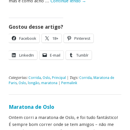
mas é como acho …
Continue lendo
→
Gostou desse artigo?
Facebook
18+
Pinterest
LinkedIn
E-mail
Tumblr
Categorias:
Corrida
,
Oslo
,
Principal
| Tags:
Corrida
,
Maratona de
Paris
,
Oslo
,
longão
,
maratona
|
Permalink
Maratona de Oslo
Ontem corri a maratona de Oslo, e foi tudo fantástico!
É sempre bom correr onde se tem amigos – não me