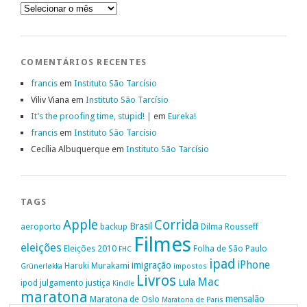
Arquivo
COMENTÁRIOS RECENTES
francis
em
Instituto São Tarcísio
Viliv Viana
em
Instituto São Tarcísio
It’s the proofing time, stupid! |
em
Eureka!
francis
em
Instituto São Tarcísio
Cecília Albuquerque
em
Instituto São Tarcísio
TAGS
Apple
Corrida
Brasil
aeroporto
backup
Dilma Rousseff
Filmes
eleições
Eleições 2010
Folha de São Paulo
FHC
ipad
iPhone
imigração
Haruki Murakami
Grünerløkka
impostos
Livros
Mac
Lula
ipod
julgamento
justiça
Kindle
maratona
mensalão
Maratona de Oslo
Maratona de Paris