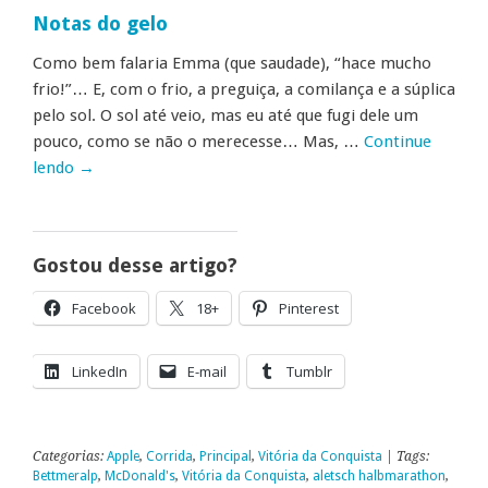
Notas do gelo
Como bem falaria Emma (que saudade), “hace mucho
frio!”… E, com o frio, a preguiça, a comilança e a súplica
pelo sol. O sol até veio, mas eu até que fugi dele um
pouco, como se não o merecesse… Mas, …
Continue
lendo
→
Gostou desse artigo?
Facebook
18+
Pinterest
LinkedIn
E-mail
Tumblr
Categorias:
Apple
,
Corrida
,
Principal
,
Vitória da Conquista
| Tags:
Bettmeralp
,
McDonald's
,
Vitória da Conquista
,
aletsch halbmarathon
,