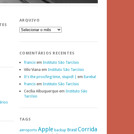
ARQUIVO
TES
Arquivo
COMENTÁRIOS RECENTES
francis
em
Instituto São Tarcísio
Viliv Viana
em
Instituto São Tarcísio
It’s the proofing time, stupid! |
em
Eureka!
francis
em
Instituto São Tarcísio
Cecília Albuquerque
em
Instituto São
Tarcísio
ários
TAGS
Apple
Corrida
Brasil
aeroporto
backup