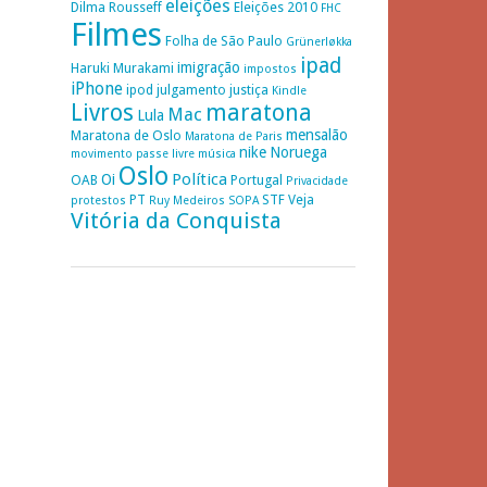
eleições
Dilma Rousseff
Eleições 2010
FHC
Filmes
Folha de São Paulo
Grünerløkka
ipad
imigração
Haruki Murakami
impostos
iPhone
ipod
julgamento
justiça
Kindle
Livros
maratona
Mac
Lula
mensalão
Maratona de Oslo
Maratona de Paris
nike
Noruega
movimento passe livre
música
Oslo
Política
Oi
OAB
Portugal
Privacidade
PT
STF
Veja
protestos
Ruy Medeiros
SOPA
Vitória da Conquista