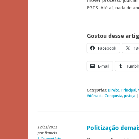
mover processo judicial 
FGTS. Até aí, nada de an
Gostou desse arti
Facebook
18
E-mail
Tumbl
Categorias:
Direito
,
Principal
,
Vitória da Conquista
,
justiça
Politização demai
12/11/2011
por francis
1 Comentário