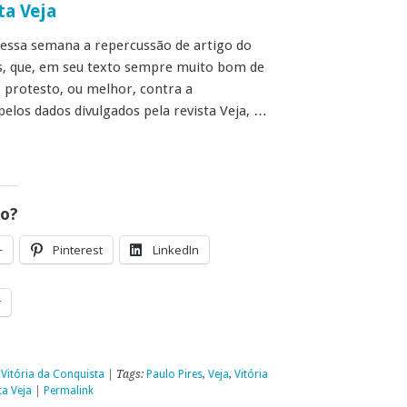
ta Veja
essa semana a repercussão de artigo do
es, que, em seu texto sempre muito bom de
o protesto, ou melhor, contra a
elos dados divulgados pela revista Veja, …
go?
+
Pinterest
LinkedIn
r
,
Vitória da Conquista
| Tags:
Paulo Pires
,
Veja
,
Vitória
ta Veja
|
Permalink