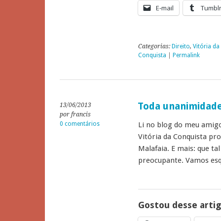
E-mail
Tumbl
Categorias:
Direito
,
Vitória da
Conquista
|
Permalink
Toda unanimidade
13/06/2013
por francis
0 comentários
Li no blog do meu amig
Vitória da Conquista pr
Malafaia. E mais: que ta
preocupante. Vamos es
Gostou desse arti