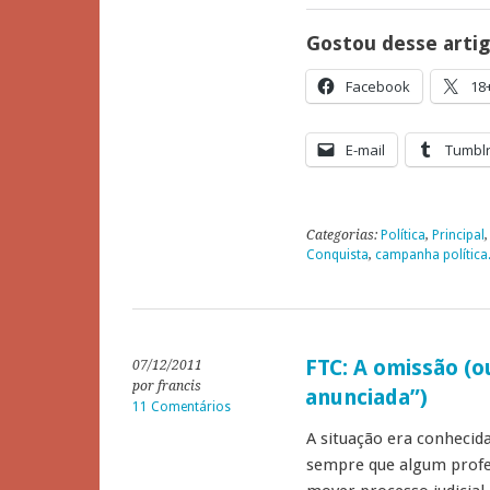
Gostou desse arti
Facebook
18
E-mail
Tumbl
Categorias:
Política
,
Principal
Conquista
,
campanha política.
FTC: A omissão (
07/12/2011
por francis
anunciada”)
11 Comentários
A situação era conhecid
sempre que algum profes