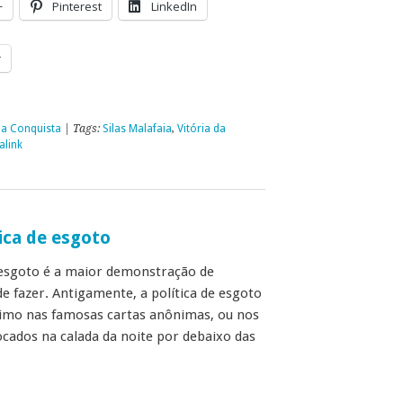
+
Pinterest
LinkedIn
r
da Conquista
| Tags:
Silas Malafaia
,
Vitória da
alink
ica de esgoto
 esgoto é a maior demonstração de
e fazer. Antigamente, a política de esgoto
imo nas famosas cartas anônimas, ou nos
ocados na calada da noite por debaixo das