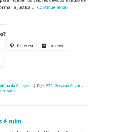
para receber os valores devidos a título de
ormal: a Justiça …
Continue lendo
→
go?
+
Pinterest
LinkedIn
r
Vitória da Conquista
| Tags:
FTC
,
Gervásio Oliveira
,
|
Permalink
s é ruim