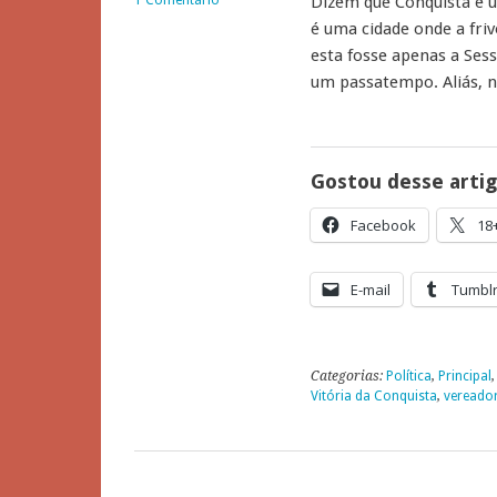
Dizem que Conquista é u
é uma cidade onde a friv
esta fosse apenas a Sess
um passatempo. Aliás, 
Gostou desse arti
Facebook
18
E-mail
Tumbl
Categorias:
Política
,
Principal
Vitória da Conquista
,
vereado