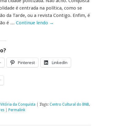
ma cidade politizada. Não acho. Conquista
olidade é centrada na política, como se
ão da Tarde, ou a revista Contigo. Enfim, é
não é …
Continue lendo
→
go?
+
Pinterest
LinkedIn
r
,
Vitória da Conquista
| Tags:
Centro Cultural do BNB
,
res
|
Permalink