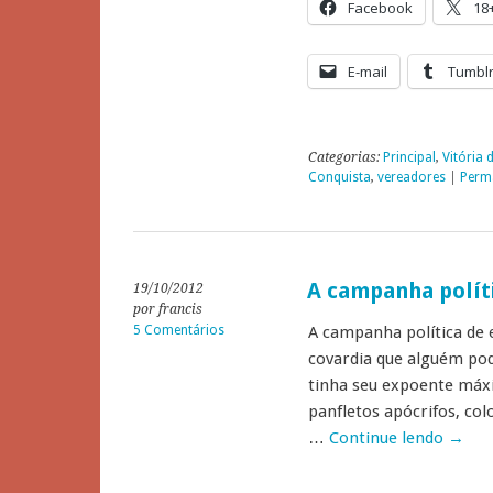
Facebook
18
E-mail
Tumbl
Categorias:
Principal
,
Vitória 
Conquista
,
vereadores
|
Perm
A campanha polít
19/10/2012
por francis
5 Comentários
A campanha política de
covardia que alguém pod
tinha seu expoente máx
panfletos apócrifos, col
…
Continue lendo
→