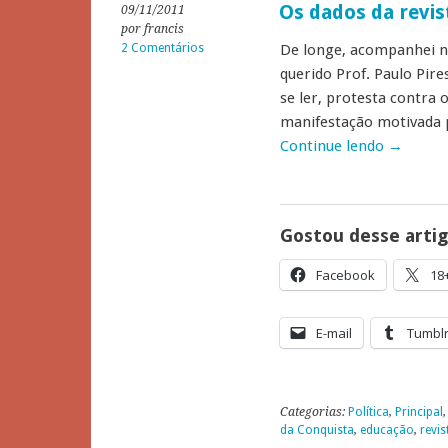
Os dados da revis
09/11/2011
por francis
2 Comentários
De longe, acompanhei n
querido Prof. Paulo Pir
se ler, protesta contra 
manifestação motivada p
Continue lendo
→
Gostou desse arti
Facebook
18
E-mail
Tumbl
Categorias:
Política
,
Principal
da Conquista
,
educação
,
revis