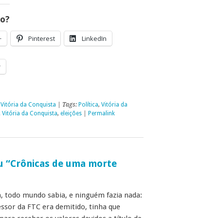
go?
+
Pinterest
LinkedIn
r
,
Vitória da Conquista
| Tags:
Política
,
Vitória da
 Vitória da Conquista
,
eleições
|
Permalink
ou “Crônicas de uma morte
a, todo mundo sabia, e ninguém fazia nada:
sor da FTC era demitido, tinha que