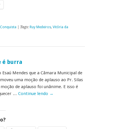
r
 Conquista
| Tags:
Ruy Medeiros
,
Vitória da
 é burra
o Esaú Mendes que a Câmara Municipal de
omoveu uma moção de aplauso ao Pr. Silas
l moção de aplauso foi unânime. E isso é
quecer …
Continue lendo
→
go?