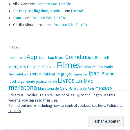
Viliv Viana
em
Instituto São Tarcísio
It’s the proofing time, stupid! |
em
Eureka!
francis
em
Instituto São Tarcísio
Cecília Albuquerque
em
Instituto São Tarcísio
TAGS
Apple
Corrida
Brasil
aeroporto
backup
Dilma Rousseff
Filmes
eleições
Eleições 2010
Folha de São Paulo
FHC
ipad
iPhone
imigração
Haruki Murakami
Grünerløkka
impostos
Livros
Mac
Lula
ipod
julgamento
justiça
Kindle
maratona
mensalão
Maratona de Oslo
Maratona de Paris
Oslo
Privacy & Cookies: This site uses cookies. By continuing to use this
Política
nike
Noruega
Oi
OAB
movimento passe livre
música
website, you agree to their use.
Portugal
PT
STF
Veja
Privacidade
protestos
Ruy Medeiros
SOPA
Vitória da Conquista
To find out more, including how to control cookies, see here:
Política de
cookies