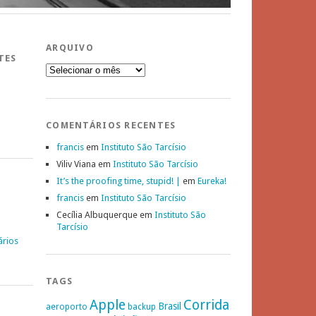
ARQUIVO
TES
Arquivo
COMENTÁRIOS RECENTES
francis
em
Instituto São Tarcísio
Viliv Viana
em
Instituto São Tarcísio
It’s the proofing time, stupid! |
em
Eureka!
francis
em
Instituto São Tarcísio
Cecília Albuquerque
em
Instituto São
Tarcísio
ários
TAGS
Apple
Corrida
Brasil
aeroporto
backup