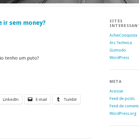
SITES
e ir sem money?
INTERESSAN
AcheiConquista
Ars Technica
Gizmodo
ão tenho um puto?
WordPress
META
Acessar
Feed de posts
LinkedIn
E-mail
Tumblr
Feed de coment
WordPress.org