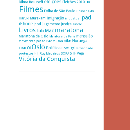
eleições
Dilma Rousseff
Eleições 2010
FHC
Filmes
Folha de São Paulo
Grünerløkka
ipad
imigração
Haruki Murakami
impostos
iPhone
ipod
julgamento
justiça
Kindle
Livros
maratona
Mac
Lula
mensalão
Maratona de Oslo
Maratona de Paris
nike
Noruega
movimento passe livre
música
Oslo
Política
Oi
OAB
Portugal
Privacidade
PT
STF
Veja
protestos
Ruy Medeiros
SOPA
Vitória da Conquista