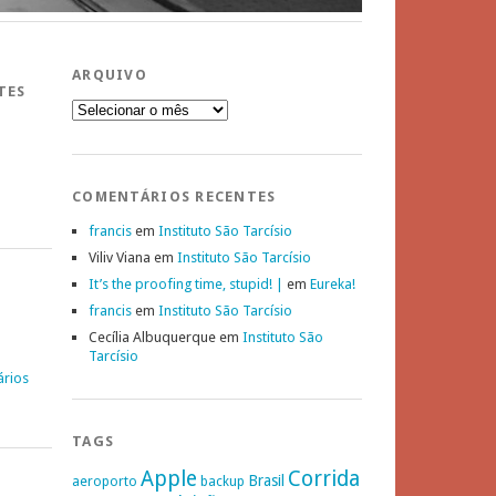
ARQUIVO
TES
Arquivo
COMENTÁRIOS RECENTES
francis
em
Instituto São Tarcísio
Viliv Viana
em
Instituto São Tarcísio
It’s the proofing time, stupid! |
em
Eureka!
francis
em
Instituto São Tarcísio
Cecília Albuquerque
em
Instituto São
Tarcísio
ários
TAGS
Apple
Corrida
Brasil
aeroporto
backup