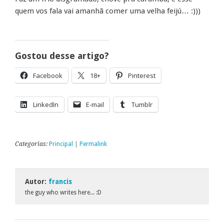
quem vos fala vai amanhã comer uma velha feijú… :)))
Gostou desse artigo?
Facebook
18+
Pinterest
LinkedIn
E-mail
Tumblr
Categorias:
Principal
|
Permalink
Autor:
francis
the guy who writes here... :D