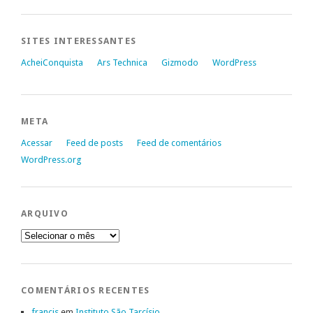
SITES INTERESSANTES
AcheiConquista
Ars Technica
Gizmodo
WordPress
META
Acessar
Feed de posts
Feed de comentários
WordPress.org
ARQUIVO
Arquivo
COMENTÁRIOS RECENTES
francis
em
Instituto São Tarcísio