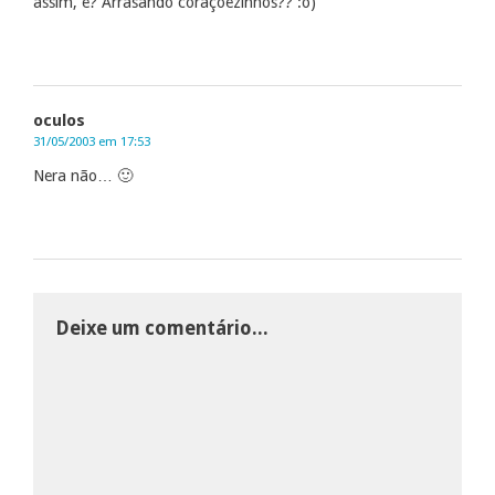
assim, é? Arrasando coraçõezinhos?? :o)
oculos
31/05/2003 em 17:53
Nera não… 🙂
Deixe um comentário...