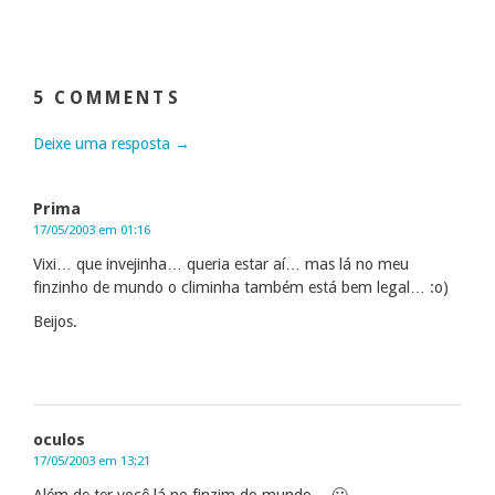
5 COMMENTS
Deixe uma resposta →
Prima
17/05/2003 em 01:16
Vixi… que invejinha… queria estar aí… mas lá no meu
finzinho de mundo o climinha também está bem legal… :o)
Beijos.
oculos
17/05/2003 em 13:21
Além de ter você lá no finzim do mundo… 🙂