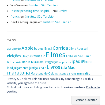
Viliv Viana
em
Instituto São Tarcísio
It’s the proofing time, stupid! |
em
Eureka!
francis
em
Instituto São Tarcísio
Cecília Albuquerque
em
Instituto São Tarcísio
TAGS
Apple
Corrida
Brasil
aeroporto
backup
Dilma Rousseff
Filmes
eleições
Eleições 2010
Folha de São Paulo
FHC
ipad
iPhone
imigração
Haruki Murakami
Grünerløkka
impostos
Livros
Mac
Lula
ipod
julgamento
justiça
Kindle
maratona
mensalão
Maratona de Oslo
Maratona de Paris
Oslo
Privacy & Cookies: This site uses cookies. By continuing to use this
Política
nike
Noruega
Oi
OAB
movimento passe livre
música
website, you agree to their use.
Portugal
PT
STF
Veja
Privacidade
protestos
Ruy Medeiros
SOPA
Vitória da Conquista
To find out more, including how to control cookies, see here:
Política de
cookies