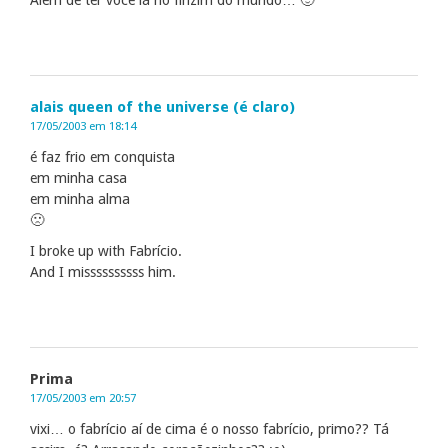
alais queen of the universe (é claro)
17/05/2003 em 18:14
é faz frio em conquista
em minha casa
em minha alma
🙁
I broke up with Fabrício.
And I missssssssss him.
Prima
17/05/2003 em 20:57
vixi… o fabrício aí de cima é o nosso fabrício, primo?? Tá