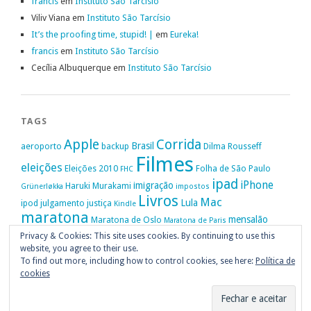
francis
em
Instituto São Tarcísio
Viliv Viana
em
Instituto São Tarcísio
It’s the proofing time, stupid! |
em
Eureka!
francis
em
Instituto São Tarcísio
Cecília Albuquerque
em
Instituto São Tarcísio
TAGS
Apple
Corrida
Brasil
aeroporto
backup
Dilma Rousseff
Filmes
eleições
Eleições 2010
Folha de São Paulo
FHC
ipad
iPhone
imigração
Haruki Murakami
Grünerløkka
impostos
Livros
Mac
Lula
ipod
julgamento
justiça
Kindle
maratona
mensalão
Maratona de Oslo
Maratona de Paris
Oslo
Privacy & Cookies: This site uses cookies. By continuing to use this
Política
nike
Noruega
Oi
OAB
movimento passe livre
música
website, you agree to their use.
Portugal
PT
STF
Veja
Privacidade
protestos
Ruy Medeiros
SOPA
Vitória da Conquista
To find out more, including how to control cookies, see here:
Política de
cookies