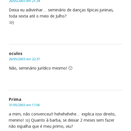
26/05/2003 em 21:34
Deixa eu adivinhar… seminário de danças típicas juninas,
toda sexta até o meio de Julho?
:o)
oculos
26/05/2003 em 22:37
Não, seminário jurídico mesmo! 🙂
Prima
31/05/2003 em 17:06
a mim, não convenceu!! hehehehehe… explica isso direito,
menino! :o) Quanto à barba, se deixar 2 meses sem fazer
não espalha que é meu primo, viu?