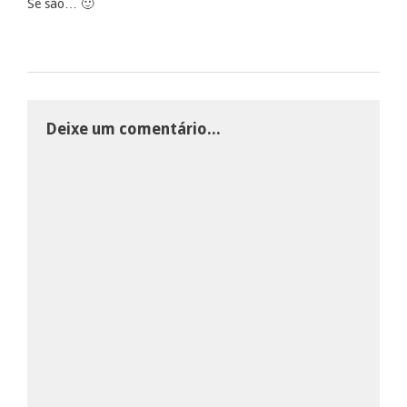
Se são… 🙂
Deixe um comentário...