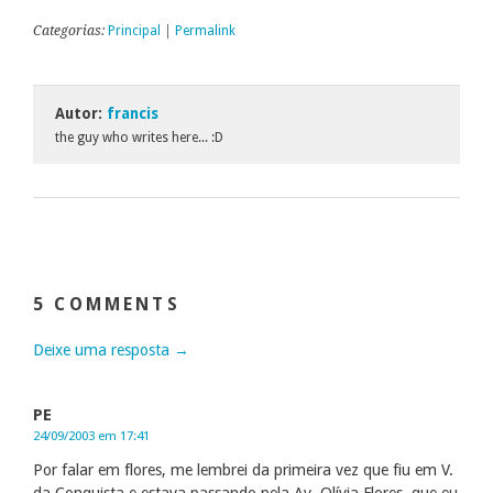
Categorias:
Principal
|
Permalink
Autor:
francis
the guy who writes here... :D
5 COMMENTS
Deixe uma resposta →
PE
24/09/2003 em 17:41
Por falar em flores, me lembrei da primeira vez que fiu em V.
da Conquista e estava passando pela Av. Olívia Flores, que eu