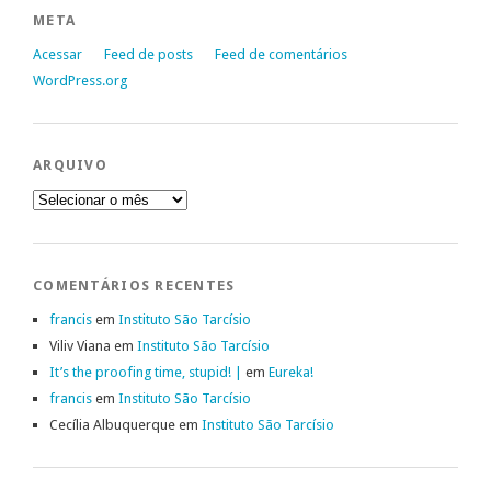
META
Acessar
Feed de posts
Feed de comentários
WordPress.org
ARQUIVO
Arquivo
COMENTÁRIOS RECENTES
francis
em
Instituto São Tarcísio
Viliv Viana
em
Instituto São Tarcísio
It’s the proofing time, stupid! |
em
Eureka!
francis
em
Instituto São Tarcísio
Cecília Albuquerque
em
Instituto São Tarcísio