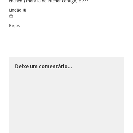
eheheh ) mora lá no interior contigo, é ???
Lindão !!!
😉
Beijos
Deixe um comentário...