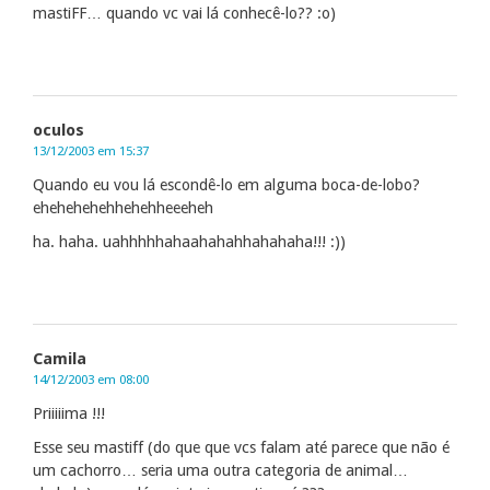
mastiFF… quando vc vai lá conhecê-lo?? :o)
oculos
13/12/2003 em 15:37
Quando eu vou lá escondê-lo em alguma boca-de-lobo?
ehehehehehhehehheeeheh
ha. haha. uahhhhhahaahahahhahahaha!!! :))
Camila
14/12/2003 em 08:00
Priiiiima !!!
Esse seu mastiff (do que que vcs falam até parece que não é
um cachorro… seria uma outra categoria de animal…