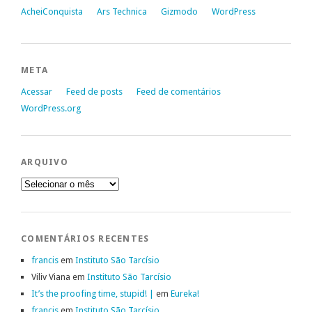
AcheiConquista
Ars Technica
Gizmodo
WordPress
META
Acessar
Feed de posts
Feed de comentários
WordPress.org
ARQUIVO
Arquivo
COMENTÁRIOS RECENTES
francis
em
Instituto São Tarcísio
Viliv Viana
em
Instituto São Tarcísio
It’s the proofing time, stupid! |
em
Eureka!
francis
em
Instituto São Tarcísio