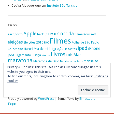
Cecília Albuquerque
em
Instituto São Tarcísio
TAGS
Apple
Corrida
Brasil
aeroporto
backup
Dilma Rousseff
Filmes
eleições
Eleições 2010
Folha de São Paulo
FHC
ipad
iPhone
imigração
Haruki Murakami
Grünerløkka
impostos
Livros
Mac
Lula
ipod
julgamento
justiça
Kindle
maratona
mensalão
Maratona de Oslo
Maratona de Paris
Oslo
Privacy & Cookies: This site uses cookies. By continuing to use this
Política
nike
Noruega
Oi
OAB
movimento passe livre
música
website, you agree to their use.
Portugal
PT
STF
Veja
Privacidade
protestos
Ruy Medeiros
SOPA
Vitória da Conquista
To find out more, including how to control cookies, see here:
Política de
cookies
Proudly powered by
WordPress
|
Tema: Yoko by
Elmastudio
Topo