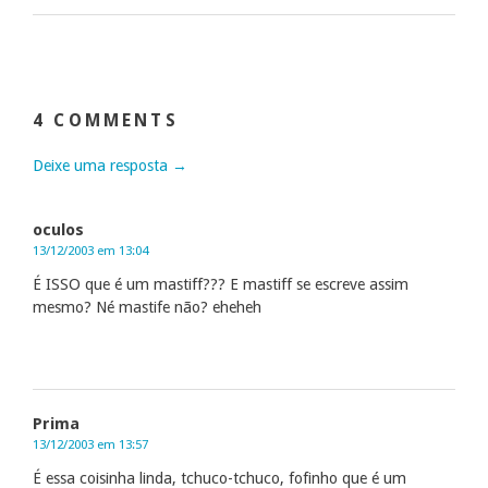
4 COMMENTS
Deixe uma resposta →
oculos
13/12/2003 em 13:04
É ISSO que é um mastiff??? E mastiff se escreve assim
mesmo? Né mastife não? eheheh
Prima
13/12/2003 em 13:57
É essa coisinha linda, tchuco-tchuco, fofinho que é um