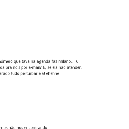
número que tava na agenda faz milano… C
 pra nois por e-mail? E, se ela não atender,
arado tudo perturbar ela! ehehhe
bamos não nos encontrando…