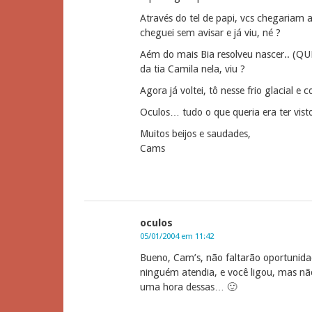
Através do tel de papi, vcs chegaria
cheguei sem avisar e já viu, né ?
Aém do mais Bia resolveu nascer.. (Q
da tia Camila nela, viu ?
Agora já voltei, tô nesse frio glacial 
Oculos… tudo o que queria era ter vi
Muitos beijos e saudades,
Cams
oculos
05/01/2004 em 11:42
Bueno, Cam’s, não faltarão oportunid
ninguém atendia, e você ligou, mas nã
uma hora dessas… 🙂