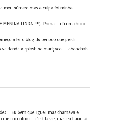
m ao meu número mas a culpa foi minha…
UE MENINA LINDA !!!!). Prima… dá um cheiro
e começo a ler o blog do período que perdi…
sto vc dando o splash na muriçoca…. ahahahah
ades… Eu bem que liguei, mas chamava e
o me encontrou… c’est la vie, mas eu baixo aí