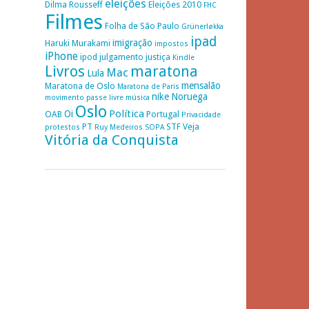
eleições
Dilma Rousseff
Eleições 2010
FHC
Filmes
Folha de São Paulo
Grünerløkka
ipad
imigração
Haruki Murakami
impostos
iPhone
ipod
julgamento
justiça
Kindle
Livros
maratona
Mac
Lula
mensalão
Maratona de Oslo
Maratona de Paris
nike
Noruega
movimento passe livre
música
Oslo
Política
Oi
OAB
Portugal
Privacidade
PT
STF
Veja
protestos
Ruy Medeiros
SOPA
Vitória da Conquista