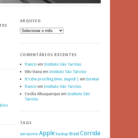
ARQUIVO
TES
Arquivo
COMENTÁRIOS RECENTES
francis
em
Instituto São Tarcísio
Viliv Viana
em
Instituto São Tarcísio
It’s the proofing time, stupid! |
em
Eureka!
francis
em
Instituto São Tarcísio
Cecília Albuquerque
em
Instituto São
Tarcísio
ários
TAGS
Apple
Corrida
Brasil
aeroporto
backup