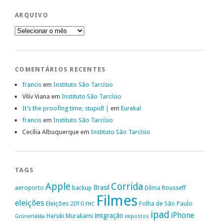
ARQUIVO
Arquivo
COMENTÁRIOS RECENTES
francis
em
Instituto São Tarcísio
Viliv Viana
em
Instituto São Tarcísio
It’s the proofing time, stupid! |
em
Eureka!
francis
em
Instituto São Tarcísio
Cecília Albuquerque
em
Instituto São Tarcísio
TAGS
Apple
Corrida
Brasil
aeroporto
backup
Dilma Rousseff
Filmes
eleições
Eleições 2010
Folha de São Paulo
FHC
ipad
iPhone
imigração
Haruki Murakami
Grünerløkka
impostos