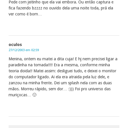
Pede com jeitinho que ela vai embora. Ou então captura e
fica fazendo bzzzz no ouvido dela uma noite toda, prá ela
ver como é bom…
oculos
27/12/2003 em 02:59
Menina, ontem eu matei a dita cuja! E hj nem precisei ligar a
paradinha na tomada!!!! Era a mesma, conforme minha
teoria doida!! Matei assim: desliguei tudo, e deixei o monitor
do computador ligado. Ai ela era atraida pela luz dele, e
zanzou na minha frente. Dei um splash nela com as duas
mãos. Morreu rápido, sem dor… :))) Foi pro universo das
muriçocas… 🙂