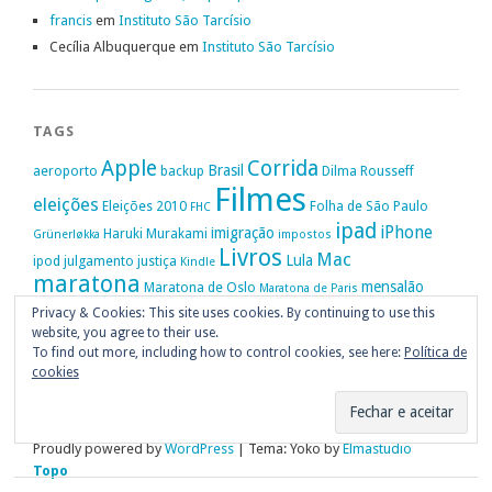
francis
em
Instituto São Tarcísio
Cecília Albuquerque
em
Instituto São Tarcísio
TAGS
Apple
Corrida
Brasil
aeroporto
backup
Dilma Rousseff
Filmes
eleições
Eleições 2010
Folha de São Paulo
FHC
ipad
iPhone
imigração
Haruki Murakami
Grünerløkka
impostos
Livros
Mac
Lula
ipod
julgamento
justiça
Kindle
maratona
mensalão
Maratona de Oslo
Maratona de Paris
Oslo
Privacy & Cookies: This site uses cookies. By continuing to use this
Política
nike
Noruega
Oi
OAB
movimento passe livre
música
website, you agree to their use.
Portugal
PT
STF
Veja
Privacidade
protestos
Ruy Medeiros
SOPA
Vitória da Conquista
To find out more, including how to control cookies, see here:
Política de
cookies
Proudly powered by
WordPress
|
Tema: Yoko by
Elmastudio
Topo