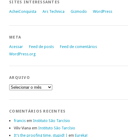
SITES INTERESSANTES
AcheiConquista
Ars Technica
Gizmodo
WordPress
META
Acessar
Feed de posts
Feed de comentários
WordPress.org
ARQUIVO
Arquivo
COMENTÁRIOS RECENTES
francis
em
Instituto São Tarcísio
Viliv Viana
em
Instituto São Tarcísio
It’s the proofing time, stupid! |
em
Eureka!