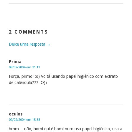
2 COMMENTS
Deixe uma resposta →
Prima
08/02/2004 em 21:11
Força, primo! :o) Vc tá usando papel higiênico com extrato
de calêndula??? :O))
oculos
09/02/2004 em 15:38
hmm… não, homi qui é homi num usa papel higiênico, usa a