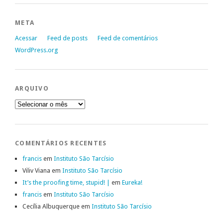
META
Acessar
Feed de posts
Feed de comentários
WordPress.org
ARQUIVO
Arquivo
COMENTÁRIOS RECENTES
francis
em
Instituto São Tarcísio
Viliv Viana
em
Instituto São Tarcísio
It’s the proofing time, stupid! |
em
Eureka!
francis
em
Instituto São Tarcísio
Cecília Albuquerque
em
Instituto São Tarcísio