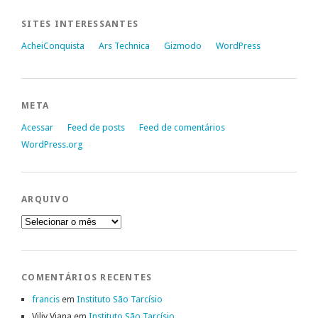
SITES INTERESSANTES
AcheiConquista
Ars Technica
Gizmodo
WordPress
META
Acessar
Feed de posts
Feed de comentários
WordPress.org
ARQUIVO
Arquivo
COMENTÁRIOS RECENTES
francis
em
Instituto São Tarcísio
Viliv Viana
em
Instituto São Tarcísio