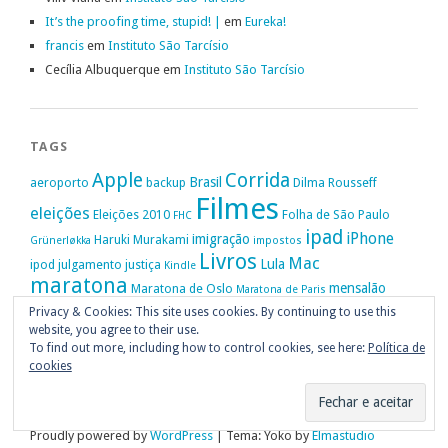
It’s the proofing time, stupid! |
em
Eureka!
francis
em
Instituto São Tarcísio
Cecília Albuquerque
em
Instituto São Tarcísio
TAGS
Apple
Corrida
Brasil
aeroporto
backup
Dilma Rousseff
Filmes
eleições
Eleições 2010
Folha de São Paulo
FHC
ipad
iPhone
imigração
Haruki Murakami
Grünerløkka
impostos
Livros
Mac
Lula
ipod
julgamento
justiça
Kindle
maratona
mensalão
Maratona de Oslo
Maratona de Paris
Oslo
Privacy & Cookies: This site uses cookies. By continuing to use this
Política
nike
Noruega
Oi
OAB
movimento passe livre
música
website, you agree to their use.
Portugal
PT
STF
Veja
Privacidade
protestos
Ruy Medeiros
SOPA
Vitória da Conquista
To find out more, including how to control cookies, see here:
Política de
cookies
Proudly powered by
WordPress
|
Tema: Yoko by
Elmastudio