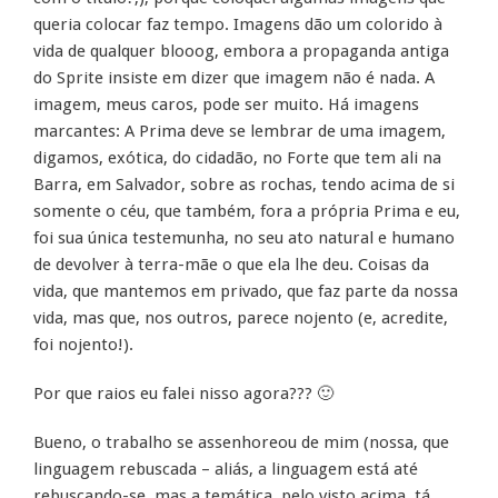
queria colocar faz tempo. Imagens dão um colorido à
vida de qualquer blooog, embora a propaganda antiga
do Sprite insiste em dizer que imagem não é nada. A
imagem, meus caros, pode ser muito. Há imagens
marcantes: A Prima deve se lembrar de uma imagem,
digamos, exótica, do cidadão, no Forte que tem ali na
Barra, em Salvador, sobre as rochas, tendo acima de si
somente o céu, que também, fora a própria Prima e eu,
foi sua única testemunha, no seu ato natural e humano
de devolver à terra-mãe o que ela lhe deu. Coisas da
vida, que mantemos em privado, que faz parte da nossa
vida, mas que, nos outros, parece nojento (e, acredite,
foi nojento!).
Por que raios eu falei nisso agora??? 🙂
Bueno, o trabalho se assenhoreou de mim (nossa, que
linguagem rebuscada – aliás, a linguagem está até
rebuscando-se, mas a temática, pelo visto acima, tá,