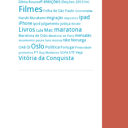
eleições
Dilma Rousseff
Eleições 2010
FHC
Filmes
Folha de São Paulo
Grünerløkka
ipad
imigração
Haruki Murakami
impostos
iPhone
ipod
julgamento
justiça
Kindle
Livros
maratona
Mac
Lula
mensalão
Maratona de Oslo
Maratona de Paris
nike
Noruega
movimento passe livre
música
Oslo
Política
Oi
OAB
Portugal
Privacidade
PT
STF
Veja
protestos
Ruy Medeiros
SOPA
Vitória da Conquista