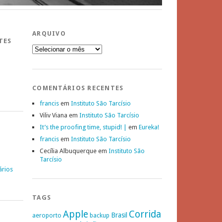
ARQUIVO
TES
Arquivo
COMENTÁRIOS RECENTES
francis
em
Instituto São Tarcísio
Viliv Viana
em
Instituto São Tarcísio
It’s the proofing time, stupid! |
em
Eureka!
francis
em
Instituto São Tarcísio
Cecília Albuquerque
em
Instituto São
Tarcísio
ários
TAGS
Apple
Corrida
Brasil
aeroporto
backup