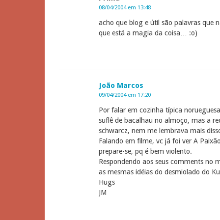
08/04/2004 em 13:48
acho que blog e útil são palavras que
que está a magia da coisa… :o)
João Marcos
09/04/2004 em 17:20
Por falar em cozinha típica noruegues
suflê de bacalhau no almoço, mas a r
schwarcz, nem me lembrava mais disso
Falando em filme, vc já foi ver A Paixã
prepare-se, pq é bem violento.
Respondendo aos seus comments no meu 
as mesmas idéias do desmiolado do Kurt
Hugs
JM