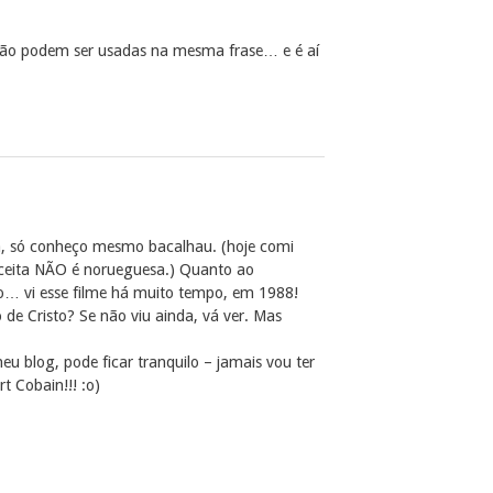
 não podem ser usadas na mesma frase… e é aí
a, só conheço mesmo bacalhau. (hoje comi
eceita NÃO é norueguesa.) Quanto ao
… vi esse filme há muito tempo, em 1988!
o de Cristo? Se não viu ainda, vá ver. Mas
blog, pode ficar tranquilo – jamais vou ter
 Cobain!!! :o)