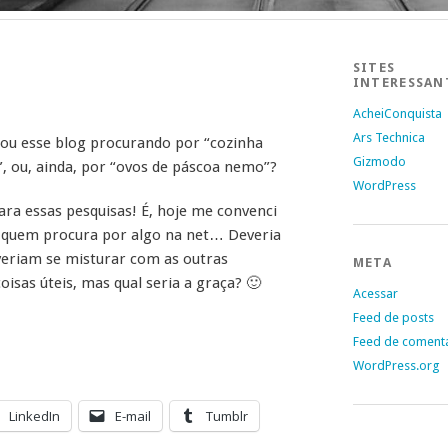
SITES
INTERESSAN
AcheiConquista
Ars Technica
tou esse blog procurando por “cozinha
Gizmodo
”, ou, ainda, por “ovos de páscoa nemo”?
WordPress
ra essas pesquisas! É, hoje me convenci
a quem procura por algo na net… Deveria
everiam se misturar com as outras
META
isas úteis, mas qual seria a graça? 🙂
Acessar
Feed de posts
Feed de coment
WordPress.org
LinkedIn
E-mail
Tumblr