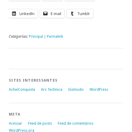
LinkedIn
E-mail
Tumblr
Categorias:
Principal
|
Permalink
SITES INTERESSANTES
AcheiConquista
Ars Technica
Gizmodo
WordPress
META
Acessar
Feed de posts
Feed de comentários
WordPress.org