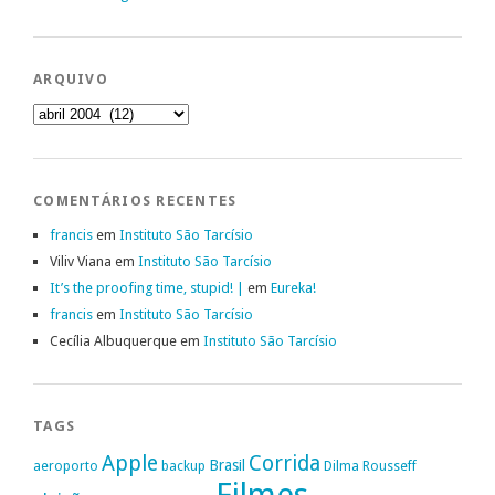
ARQUIVO
Arquivo
COMENTÁRIOS RECENTES
francis
em
Instituto São Tarcísio
Viliv Viana
em
Instituto São Tarcísio
It’s the proofing time, stupid! |
em
Eureka!
francis
em
Instituto São Tarcísio
Cecília Albuquerque
em
Instituto São Tarcísio
TAGS
Apple
Corrida
Brasil
aeroporto
backup
Dilma Rousseff