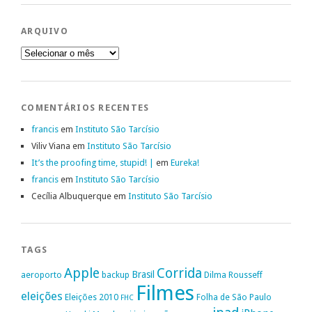
ARQUIVO
Arquivo
COMENTÁRIOS RECENTES
francis
em
Instituto São Tarcísio
Viliv Viana
em
Instituto São Tarcísio
It’s the proofing time, stupid! |
em
Eureka!
francis
em
Instituto São Tarcísio
Cecília Albuquerque
em
Instituto São Tarcísio
TAGS
Apple
Corrida
Brasil
aeroporto
backup
Dilma Rousseff
Filmes
eleições
Eleições 2010
Folha de São Paulo
FHC