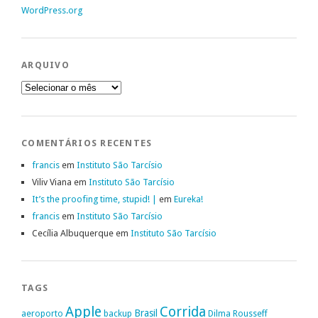
WordPress.org
ARQUIVO
Arquivo
COMENTÁRIOS RECENTES
francis
em
Instituto São Tarcísio
Viliv Viana
em
Instituto São Tarcísio
It’s the proofing time, stupid! |
em
Eureka!
francis
em
Instituto São Tarcísio
Cecília Albuquerque
em
Instituto São Tarcísio
TAGS
Apple
Corrida
Brasil
aeroporto
backup
Dilma Rousseff