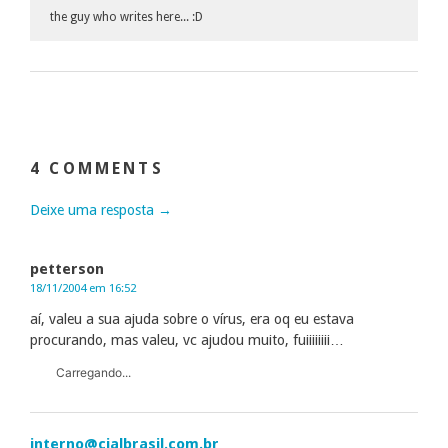
the guy who writes here... :D
4 COMMENTS
Deixe uma resposta →
petterson
18/11/2004 em 16:52
aí, valeu a sua ajuda sobre o vírus, era oq eu estava
procurando, mas valeu, vc ajudou muito, fuiiiiiiii…
Carregando...
interno@cialbrasil.com.br