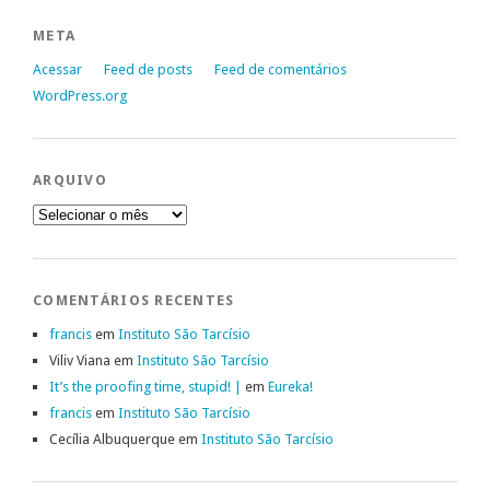
META
Acessar
Feed de posts
Feed de comentários
WordPress.org
ARQUIVO
Arquivo
COMENTÁRIOS RECENTES
francis
em
Instituto São Tarcísio
Viliv Viana
em
Instituto São Tarcísio
It’s the proofing time, stupid! |
em
Eureka!
francis
em
Instituto São Tarcísio
Cecília Albuquerque
em
Instituto São Tarcísio