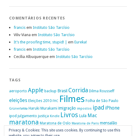
COMENTÁRIOS RECENTES
francis
em
Instituto São Tarcísio
Viliv Viana
em
Instituto São Tarcísio
It’s the proofing time, stupid! |
em
Eureka!
francis
em
Instituto São Tarcísio
Cecília Albuquerque
em
Instituto São Tarcísio
TAGS
Apple
Corrida
Brasil
aeroporto
backup
Dilma Rousseff
Filmes
eleições
Eleições 2010
Folha de São Paulo
FHC
ipad
iPhone
imigração
Haruki Murakami
Grünerløkka
impostos
Livros
Mac
Lula
ipod
julgamento
justiça
Kindle
maratona
mensalão
Maratona de Oslo
Maratona de Paris
Oslo
Privacy & Cookies: This site uses cookies. By continuing to use this
Política
nike
Noruega
Oi
OAB
movimento passe livre
música
website, you agree to their use.