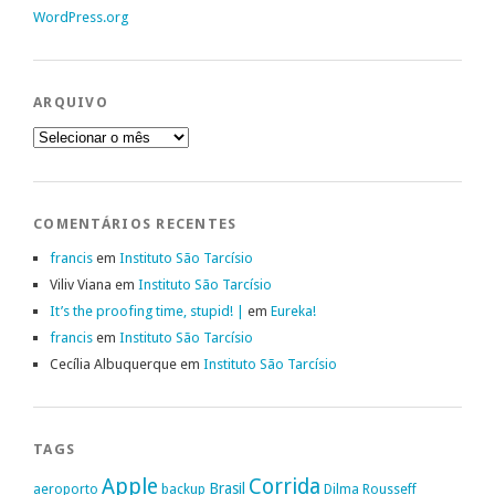
WordPress.org
ARQUIVO
Arquivo
COMENTÁRIOS RECENTES
francis
em
Instituto São Tarcísio
Viliv Viana
em
Instituto São Tarcísio
It’s the proofing time, stupid! |
em
Eureka!
francis
em
Instituto São Tarcísio
Cecília Albuquerque
em
Instituto São Tarcísio
TAGS
Apple
Corrida
Brasil
aeroporto
backup
Dilma Rousseff