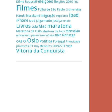
eleições
Dilma Rousseff
Eleições 2010
FHC
Filmes
Folha de São Paulo
Grünerløkka
ipad
imigração
Haruki Murakami
impostos
iPhone
ipod
julgamento
justiça
Kindle
Livros
maratona
Mac
Lula
mensalão
Maratona de Oslo
Maratona de Paris
nike
Noruega
movimento passe livre
música
Oslo
Política
Oi
OAB
Portugal
Privacidade
PT
STF
Veja
protestos
Ruy Medeiros
SOPA
Vitória da Conquista