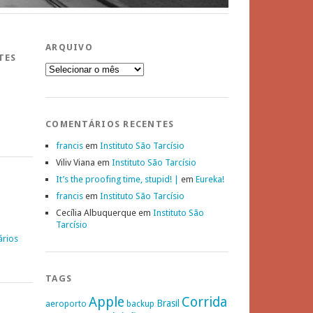
ARQUIVO
TES
Arquivo
COMENTÁRIOS RECENTES
francis
em
Instituto São Tarcísio
Viliv Viana
em
Instituto São Tarcísio
It’s the proofing time, stupid! |
em
Eureka!
francis
em
Instituto São Tarcísio
Cecília Albuquerque
em
Instituto São
Tarcísio
ários
TAGS
Apple
Corrida
Brasil
aeroporto
backup