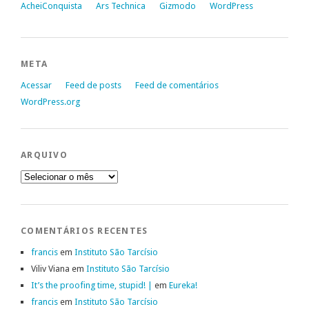
AcheiConquista
Ars Technica
Gizmodo
WordPress
META
Acessar
Feed de posts
Feed de comentários
WordPress.org
ARQUIVO
Arquivo
COMENTÁRIOS RECENTES
francis
em
Instituto São Tarcísio
Viliv Viana
em
Instituto São Tarcísio
It’s the proofing time, stupid! |
em
Eureka!
francis
em
Instituto São Tarcísio