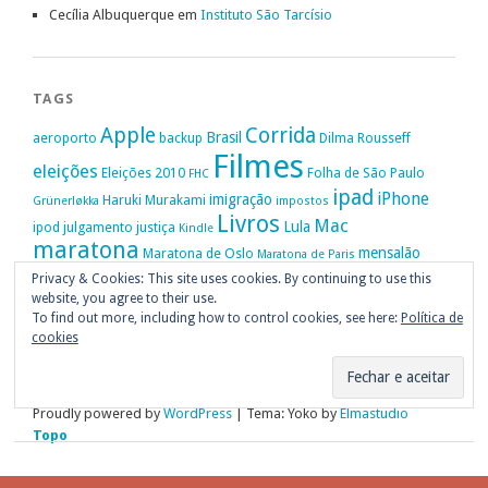
Cecília Albuquerque
em
Instituto São Tarcísio
TAGS
Apple
Corrida
Brasil
aeroporto
backup
Dilma Rousseff
Filmes
eleições
Eleições 2010
Folha de São Paulo
FHC
ipad
iPhone
imigração
Haruki Murakami
Grünerløkka
impostos
Livros
Mac
Lula
ipod
julgamento
justiça
Kindle
maratona
mensalão
Maratona de Oslo
Maratona de Paris
Oslo
Privacy & Cookies: This site uses cookies. By continuing to use this
Política
nike
Noruega
Oi
OAB
movimento passe livre
música
website, you agree to their use.
Portugal
PT
STF
Veja
Privacidade
protestos
Ruy Medeiros
SOPA
Vitória da Conquista
To find out more, including how to control cookies, see here:
Política de
cookies
Proudly powered by
WordPress
|
Tema: Yoko by
Elmastudio
Topo