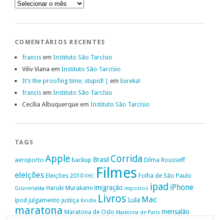
Arquivo
COMENTÁRIOS RECENTES
francis
em
Instituto São Tarcísio
Viliv Viana
em
Instituto São Tarcísio
It’s the proofing time, stupid! |
em
Eureka!
francis
em
Instituto São Tarcísio
Cecília Albuquerque
em
Instituto São Tarcísio
TAGS
Apple
Corrida
Brasil
aeroporto
backup
Dilma Rousseff
Filmes
eleições
Eleições 2010
Folha de São Paulo
FHC
ipad
iPhone
imigração
Haruki Murakami
Grünerløkka
impostos
Livros
Mac
Lula
ipod
julgamento
justiça
Kindle
maratona
mensalão
Maratona de Oslo
Maratona de Paris