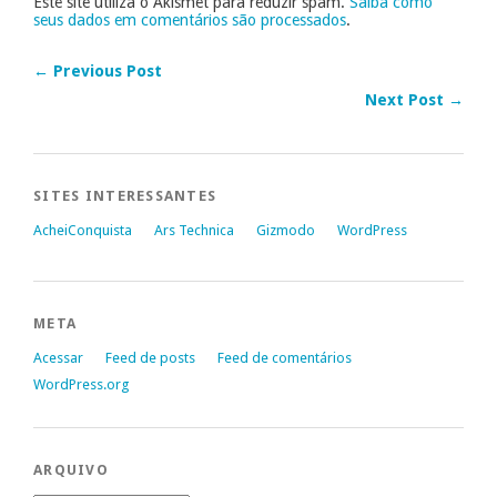
Este site utiliza o Akismet para reduzir spam.
Saiba como
seus dados em comentários são processados
.
← Previous Post
Next Post →
SITES INTERESSANTES
AcheiConquista
Ars Technica
Gizmodo
WordPress
META
Acessar
Feed de posts
Feed de comentários
WordPress.org
ARQUIVO