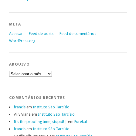
META
Acessar
Feed de posts
Feed de comentários
WordPress.org
ARQUIVO
Arquivo
COMENTÁRIOS RECENTES
francis
em
Instituto São Tarcísio
Viliv Viana
em
Instituto São Tarcísio
It’s the proofing time, stupid! |
em
Eureka!
francis
em
Instituto São Tarcísio