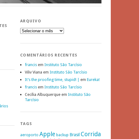
ARQUIVO
TES
Arquivo
COMENTÁRIOS RECENTES
francis
em
Instituto São Tarcísio
Viliv Viana
em
Instituto São Tarcísio
It’s the proofing time, stupid! |
em
Eureka!
francis
em
Instituto São Tarcísio
Cecília Albuquerque
em
Instituto São
Tarcísio
ários
TAGS
Apple
Corrida
Brasil
aeroporto
backup