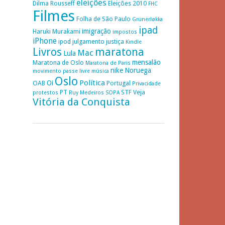
eleições
Dilma Rousseff
Eleições 2010
FHC
Filmes
Folha de São Paulo
Grünerløkka
ipad
imigração
Haruki Murakami
impostos
iPhone
ipod
julgamento
justiça
Kindle
Livros
maratona
Mac
Lula
mensalão
Maratona de Oslo
Maratona de Paris
nike
Noruega
movimento passe livre
música
Oslo
Política
Oi
OAB
Portugal
Privacidade
PT
STF
Veja
protestos
Ruy Medeiros
SOPA
Vitória da Conquista