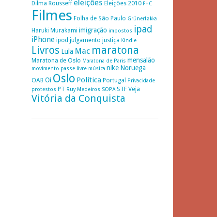
eleições
Dilma Rousseff
Eleições 2010
FHC
Filmes
Folha de São Paulo
Grünerløkka
ipad
imigração
Haruki Murakami
impostos
iPhone
ipod
julgamento
justiça
Kindle
Livros
maratona
Mac
Lula
mensalão
Maratona de Oslo
Maratona de Paris
nike
Noruega
movimento passe livre
música
Oslo
Política
Oi
OAB
Portugal
Privacidade
PT
STF
Veja
protestos
Ruy Medeiros
SOPA
Vitória da Conquista