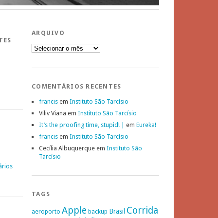
ARQUIVO
TES
Arquivo
COMENTÁRIOS RECENTES
francis
em
Instituto São Tarcísio
Viliv Viana
em
Instituto São Tarcísio
It’s the proofing time, stupid! |
em
Eureka!
francis
em
Instituto São Tarcísio
Cecília Albuquerque
em
Instituto São
Tarcísio
ários
TAGS
Apple
Corrida
Brasil
aeroporto
backup