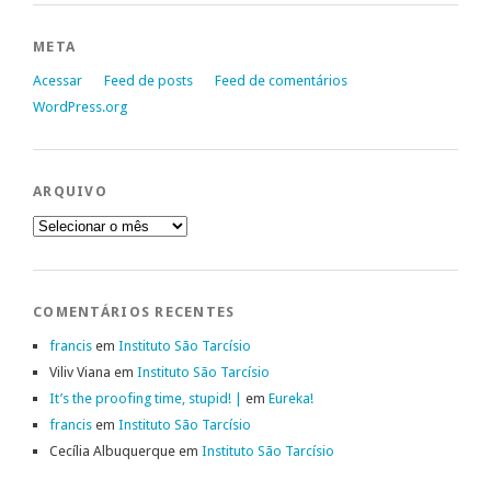
META
Acessar
Feed de posts
Feed de comentários
WordPress.org
ARQUIVO
Arquivo
COMENTÁRIOS RECENTES
francis
em
Instituto São Tarcísio
Viliv Viana
em
Instituto São Tarcísio
It’s the proofing time, stupid! |
em
Eureka!
francis
em
Instituto São Tarcísio
Cecília Albuquerque
em
Instituto São Tarcísio