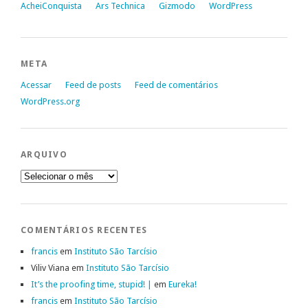
AcheiConquista
Ars Technica
Gizmodo
WordPress
META
Acessar
Feed de posts
Feed de comentários
WordPress.org
ARQUIVO
Arquivo
COMENTÁRIOS RECENTES
francis
em
Instituto São Tarcísio
Viliv Viana
em
Instituto São Tarcísio
It’s the proofing time, stupid! |
em
Eureka!
francis
em
Instituto São Tarcísio