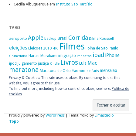
Cecília Albuquerque
em
Instituto São Tarcísio
TAGS
Apple
Corrida
Brasil
aeroporto
backup
Dilma Rousseff
Filmes
eleições
Eleições 2010
Folha de São Paulo
FHC
ipad
iPhone
imigração
Haruki Murakami
Grünerløkka
impostos
Livros
Mac
Lula
ipod
julgamento
justiça
Kindle
maratona
mensalão
Maratona de Oslo
Maratona de Paris
Oslo
Privacy & Cookies: This site uses cookies. By continuing to use this
Política
nike
Noruega
Oi
OAB
movimento passe livre
música
website, you agree to their use.
Portugal
PT
STF
Veja
Privacidade
protestos
Ruy Medeiros
SOPA
Vitória da Conquista
To find out more, including how to control cookies, see here:
Política de
cookies
Proudly powered by
WordPress
|
Tema: Yoko by
Elmastudio
Topo