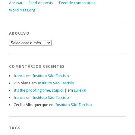
Acessar
Feed de posts
Feed de comentários
WordPress.org
ARQUIVO
Arquivo
COMENTÁRIOS RECENTES
francis
em
Instituto São Tarcísio
Viliv Viana
em
Instituto São Tarcísio
It’s the proofing time, stupid! |
em
Eureka!
francis
em
Instituto São Tarcísio
Cecília Albuquerque
em
Instituto São Tarcísio
TAGS