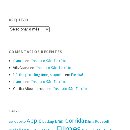
ARQUIVO
Arquivo
COMENTÁRIOS RECENTES
francis
em
Instituto São Tarcísio
Viliv Viana
em
Instituto São Tarcísio
It’s the proofing time, stupid! |
em
Eureka!
francis
em
Instituto São Tarcísio
Cecília Albuquerque
em
Instituto São Tarcísio
TAGS
Apple
Corrida
Brasil
aeroporto
backup
Dilma Rousseff
Filmes