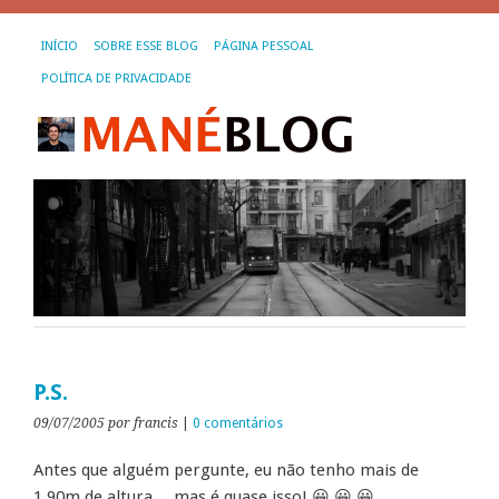
INÍCIO
SOBRE ESSE BLOG
PÁGINA PESSOAL
POLÍTICA DE PRIVACIDADE
P.S.
09/07/2005
por francis
|
0 comentários
Antes que alguém pergunte, eu não tenho mais de
1,90m de altura… mas é quase isso! 😀 😀 😀