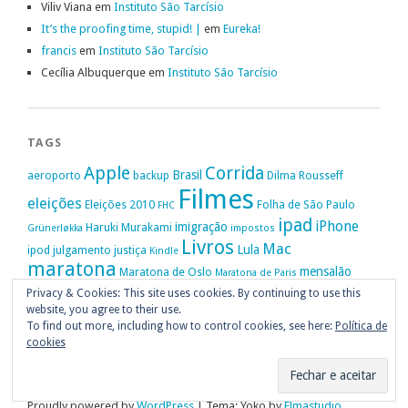
Viliv Viana
em
Instituto São Tarcísio
It’s the proofing time, stupid! |
em
Eureka!
francis
em
Instituto São Tarcísio
Cecília Albuquerque
em
Instituto São Tarcísio
TAGS
Apple
Corrida
Brasil
aeroporto
backup
Dilma Rousseff
Filmes
eleições
Eleições 2010
Folha de São Paulo
FHC
ipad
iPhone
imigração
Haruki Murakami
Grünerløkka
impostos
Livros
Mac
Lula
ipod
julgamento
justiça
Kindle
maratona
mensalão
Maratona de Oslo
Maratona de Paris
Oslo
Privacy & Cookies: This site uses cookies. By continuing to use this
Política
nike
Noruega
Oi
OAB
movimento passe livre
música
website, you agree to their use.
Portugal
PT
STF
Veja
Privacidade
protestos
Ruy Medeiros
SOPA
Vitória da Conquista
To find out more, including how to control cookies, see here:
Política de
cookies
Proudly powered by
WordPress
|
Tema: Yoko by
Elmastudio