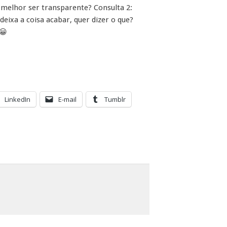
 melhor ser transparente? Consulta 2:
eixa a coisa acabar, quer dizer o que?
😀
LinkedIn
E-mail
Tumblr