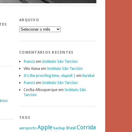
ARQUIVO
TES
Arquivo
COMENTÁRIOS RECENTES
francis
em
Instituto São Tarcísio
Viliv Viana
em
Instituto São Tarcísio
It’s the proofing time, stupid! |
em
Eureka!
francis
em
Instituto São Tarcísio
Cecília Albuquerque
em
Instituto São
Tarcísio
ários
TAGS
Apple
Corrida
Brasil
aeroporto
backup