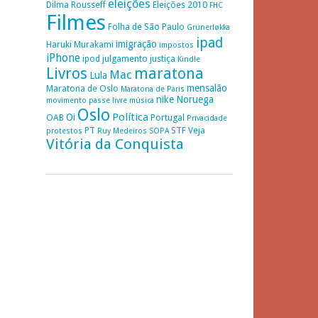
eleições
Dilma Rousseff
Eleições 2010
FHC
Filmes
Folha de São Paulo
Grünerløkka
ipad
imigração
Haruki Murakami
impostos
iPhone
ipod
julgamento
justiça
Kindle
Livros
maratona
Mac
Lula
mensalão
Maratona de Oslo
Maratona de Paris
nike
Noruega
movimento passe livre
música
Oslo
Política
Oi
OAB
Portugal
Privacidade
PT
STF
Veja
protestos
Ruy Medeiros
SOPA
Vitória da Conquista