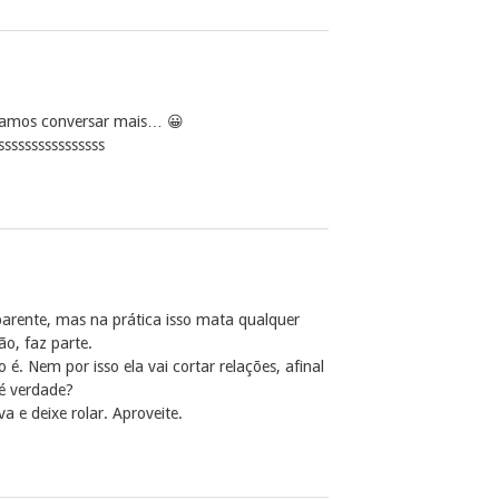
ríamos conversar mais… 😀
ssssssssssssssss
parente, mas na prática isso mata qualquer
o, faz parte.
 é. Nem por isso ela vai cortar relações, afinal
 é verdade?
a e deixe rolar. Aproveite.