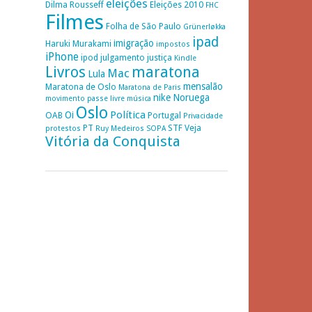
eleições
Dilma Rousseff
Eleições 2010
FHC
Filmes
Folha de São Paulo
Grünerløkka
ipad
imigração
Haruki Murakami
impostos
iPhone
ipod
julgamento
justiça
Kindle
Livros
maratona
Mac
Lula
mensalão
Maratona de Oslo
Maratona de Paris
nike
Noruega
movimento passe livre
música
Oslo
Política
Oi
OAB
Portugal
Privacidade
PT
STF
Veja
protestos
Ruy Medeiros
SOPA
Vitória da Conquista