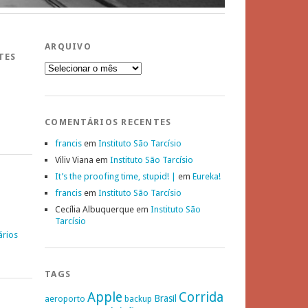
ARQUIVO
TES
Arquivo
COMENTÁRIOS RECENTES
francis
em
Instituto São Tarcísio
Viliv Viana
em
Instituto São Tarcísio
It’s the proofing time, stupid! |
em
Eureka!
francis
em
Instituto São Tarcísio
Cecília Albuquerque
em
Instituto São
Tarcísio
ários
TAGS
Apple
Corrida
Brasil
aeroporto
backup