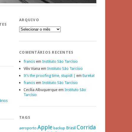
ARQUIVO
TES
Arquivo
COMENTÁRIOS RECENTES
francis
em
Instituto São Tarcísio
Viliv Viana
em
Instituto São Tarcísio
It’s the proofing time, stupid! |
em
Eureka!
francis
em
Instituto São Tarcísio
Cecília Albuquerque
em
Instituto São
Tarcísio
ários
TAGS
Apple
Corrida
Brasil
aeroporto
backup