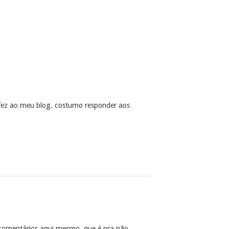
vc fez ao meu blog. costumo responder aos
comentários aqui mesmo, que é pra não