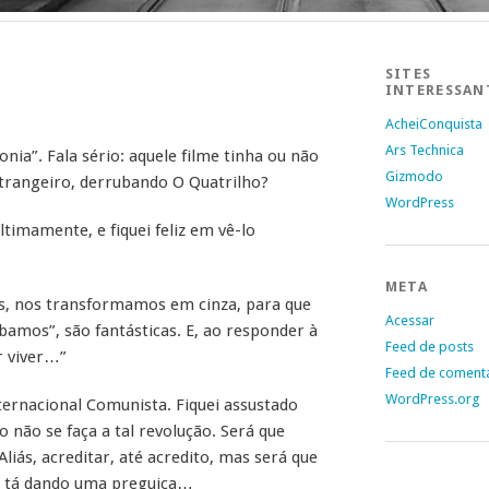
SITES
INTERESSAN
AcheiConquista
Ars Technica
nia”. Fala sério: aquele filme tinha ou não
Gizmodo
strangeiro, derrubando O Quatrilho?
WordPress
ltimamente, e fiquei feliz em vê-lo
META
s, nos transformamos em cinza, para que
Acessar
bamos”, são fantásticas. E, ao responder à
Feed de posts
er viver…”
Feed de coment
WordPress.org
ternacional Comunista. Fiquei assustado
não se faça a tal revolução. Será que
liás, acreditar, até acredito, mas será que
ar tá dando uma preguiça…