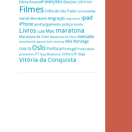
eleições
Dilma Rousseff
Eleições 2010
FHC
Filmes
Folha de São Paulo
Grünerløkka
ipad
imigração
Haruki Murakami
impostos
iPhone
ipod
julgamento
justiça
Kindle
Livros
maratona
Mac
Lula
mensalão
Maratona de Oslo
Maratona de Paris
nike
Noruega
movimento passe livre
música
Oslo
Política
Oi
OAB
Portugal
Privacidade
PT
STF
Veja
protestos
Ruy Medeiros
SOPA
Vitória da Conquista