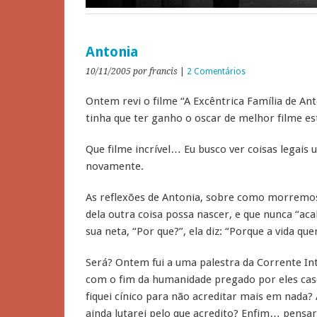
Antonia
10/11/2005
por francis
|
2 Comentários
Ontem revi o filme “A Excêntrica Família de Anto
tinha que ter ganho o oscar de melhor filme e
Que filme incrível… Eu busco ver coisas legais u
novamente.
As reflexões de Antonia, sobre como morremo
dela outra coisa possa nascer, e que nunca “aca
sua neta, “Por que?”, ela diz: “Porque a vida qu
Será? Ontem fui a uma palestra da Corrente In
com o fim da humanidade pregado por eles caso 
fiquei cínico para não acreditar mais em nada? A
ainda lutarei pelo que acredito? Enfim… pens