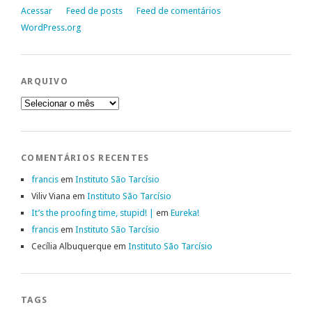
Acessar
Feed de posts
Feed de comentários
WordPress.org
ARQUIVO
Arquivo
COMENTÁRIOS RECENTES
francis
em
Instituto São Tarcísio
Viliv Viana
em
Instituto São Tarcísio
It’s the proofing time, stupid! |
em
Eureka!
francis
em
Instituto São Tarcísio
Cecília Albuquerque
em
Instituto São Tarcísio
TAGS