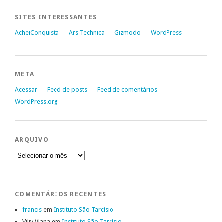
SITES INTERESSANTES
AcheiConquista
Ars Technica
Gizmodo
WordPress
META
Acessar
Feed de posts
Feed de comentários
WordPress.org
ARQUIVO
Arquivo
COMENTÁRIOS RECENTES
francis
em
Instituto São Tarcísio
Viliv Viana
em
Instituto São Tarcísio