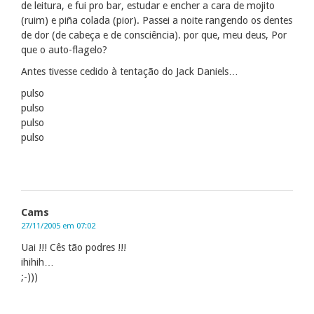
de leitura, e fui pro bar, estudar e encher a cara de mojito
(ruim) e piña colada (pior). Passei a noite rangendo os dentes
de dor (de cabeça e de consciência). por que, meu deus, Por
que o auto-flagelo?
Antes tivesse cedido à tentação do Jack Daniels…
pulso
pulso
pulso
pulso
Cams
27/11/2005 em 07:02
Uai !!! Cês tão podres !!!
ihihih…
;-)))