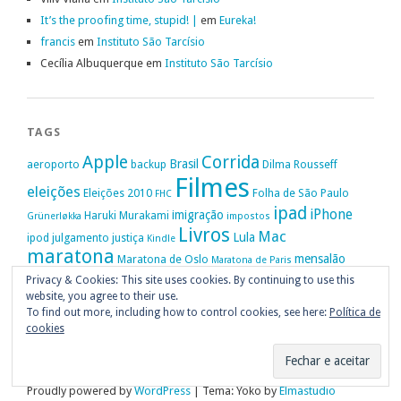
It’s the proofing time, stupid! |
em
Eureka!
francis
em
Instituto São Tarcísio
Cecília Albuquerque
em
Instituto São Tarcísio
TAGS
Apple
Corrida
Brasil
aeroporto
backup
Dilma Rousseff
Filmes
eleições
Eleições 2010
Folha de São Paulo
FHC
ipad
iPhone
imigração
Haruki Murakami
Grünerløkka
impostos
Livros
Mac
Lula
ipod
julgamento
justiça
Kindle
maratona
mensalão
Maratona de Oslo
Maratona de Paris
Oslo
Privacy & Cookies: This site uses cookies. By continuing to use this
Política
nike
Noruega
Oi
OAB
movimento passe livre
música
website, you agree to their use.
Portugal
PT
STF
Veja
Privacidade
protestos
Ruy Medeiros
SOPA
Vitória da Conquista
To find out more, including how to control cookies, see here:
Política de
cookies
Proudly powered by
WordPress
|
Tema: Yoko by
Elmastudio