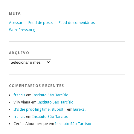
META
Acessar
Feed de posts
Feed de comentários
WordPress.org
ARQUIVO
Arquivo
COMENTÁRIOS RECENTES
francis
em
Instituto São Tarcísio
Viliv Viana
em
Instituto São Tarcísio
It’s the proofing time, stupid! |
em
Eureka!
francis
em
Instituto São Tarcísio
Cecília Albuquerque
em
Instituto São Tarcísio