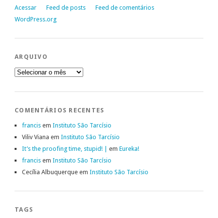
Acessar
Feed de posts
Feed de comentários
WordPress.org
ARQUIVO
Arquivo
COMENTÁRIOS RECENTES
francis
em
Instituto São Tarcísio
Viliv Viana
em
Instituto São Tarcísio
It’s the proofing time, stupid! |
em
Eureka!
francis
em
Instituto São Tarcísio
Cecília Albuquerque
em
Instituto São Tarcísio
TAGS