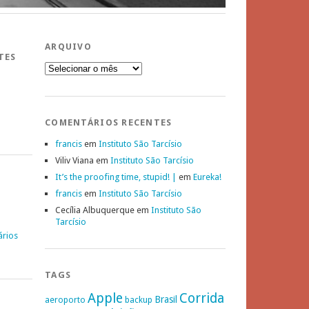
ARQUIVO
TES
Arquivo
COMENTÁRIOS RECENTES
francis
em
Instituto São Tarcísio
Viliv Viana
em
Instituto São Tarcísio
It’s the proofing time, stupid! |
em
Eureka!
francis
em
Instituto São Tarcísio
Cecília Albuquerque
em
Instituto São
Tarcísio
ários
TAGS
Apple
Corrida
Brasil
aeroporto
backup