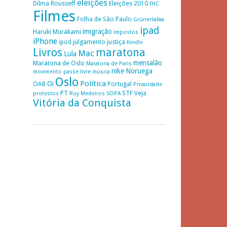
eleições
Dilma Rousseff
Eleições 2010
FHC
Filmes
Folha de São Paulo
Grünerløkka
ipad
imigração
Haruki Murakami
impostos
iPhone
ipod
julgamento
justiça
Kindle
Livros
maratona
Mac
Lula
mensalão
Maratona de Oslo
Maratona de Paris
nike
Noruega
movimento passe livre
música
Oslo
Política
Oi
OAB
Portugal
Privacidade
PT
STF
Veja
protestos
Ruy Medeiros
SOPA
Vitória da Conquista