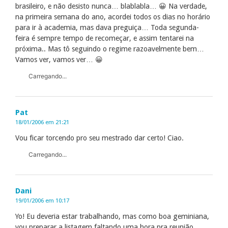
brasileiro, e não desisto nunca… blablabla… 😀 Na verdade,
na primeira semana do ano, acordei todos os dias no horário
para ir à academia, mas dava preguiça… Toda segunda-
feira é sempre tempo de recomeçar, e assim tentarei na
próxima.. Mas tô seguindo o regime razoavelmente bem…
Vamos ver, vamos ver… 😀
Carregando...
Pat
18/01/2006 em 21:21
Vou ficar torcendo pro seu mestrado dar certo! Ciao.
Carregando...
Dani
19/01/2006 em 10:17
Yo! Eu deveria estar trabalhando, mas como boa geminiana,
vou preparar a listagem faltando uma hora pra reunião…