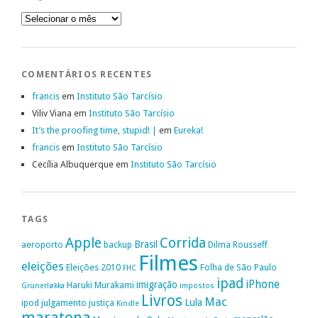
Arquivo
COMENTÁRIOS RECENTES
francis
em
Instituto São Tarcísio
Viliv Viana
em
Instituto São Tarcísio
It’s the proofing time, stupid! |
em
Eureka!
francis
em
Instituto São Tarcísio
Cecília Albuquerque
em
Instituto São Tarcísio
TAGS
Apple
Corrida
Brasil
aeroporto
backup
Dilma Rousseff
Filmes
eleições
Eleições 2010
Folha de São Paulo
FHC
ipad
iPhone
imigração
Haruki Murakami
Grünerløkka
impostos
Livros
Mac
Lula
ipod
julgamento
justiça
Kindle
maratona