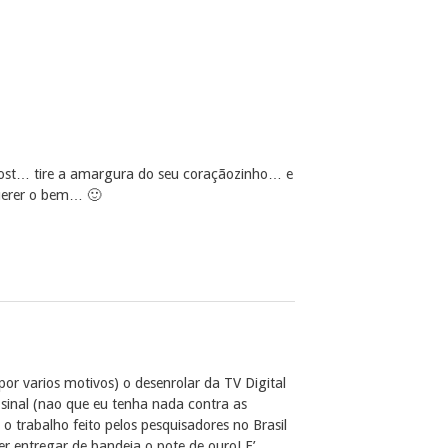
ost… tire a amargura do seu coraçãozinho… e
querer o bem… 🙂
r varios motivos) o desenrolar da TV Digital
 sinal (nao que eu tenha nada contra as
o trabalho feito pelos pesquisadores no Brasil
r entregar de bandeja o pote de ouro! E’