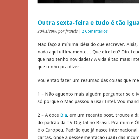
Outra sexta-feira e tudo é tão ig
20/01/2006
por francis
|
2 Comentários
Não faço a mínima idéia do que escrever. Aliás,
nada aqui ultimamente… Que direi eu? Direi que
que não tenho novidades? A vida é tão mais inte
que tenho pra dizer…
Vou então fazer um resumão das coisas que m
1 – Não aguento mais alguém perguntar se o 
só porque o Mac passou a usar Intel. Vou man
2 – A doce
Bia
, em um recente post, trouxe a d
do padrão da TV Digital no Brasil. Pra mim é 
é o Europeu. Padrão que já nasce internacional,
cartas, onde a dessegmentação (uai!) das incu