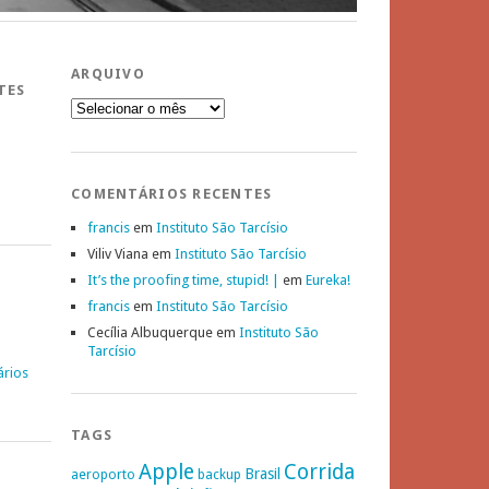
ARQUIVO
TES
Arquivo
COMENTÁRIOS RECENTES
francis
em
Instituto São Tarcísio
Viliv Viana
em
Instituto São Tarcísio
It’s the proofing time, stupid! |
em
Eureka!
francis
em
Instituto São Tarcísio
Cecília Albuquerque
em
Instituto São
Tarcísio
ários
TAGS
Apple
Corrida
Brasil
aeroporto
backup