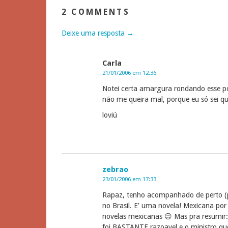
2 COMMENTS
Deixe uma resposta →
Carla
21/01/2006 em 12:36
Notei certa amargura rondando esse p
não me queira mal, porque eu só sei 
loviú
zebrao
23/01/2006 em 17:33
Rapaz, tenho acompanhado de perto (po
no Brasil. E’ uma novela! Mexicana por
novelas mexicanas 😉 Mas pra resumir: 
foi BASTANTE razoavel e o ministro que