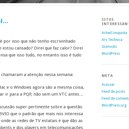
SITES
ual…
INTERESSAN
AcheiConquista
Ars Technica
 é por isso que não tenho escrivinhado
Gizmodo
 estou cansado? Direi que faz calor? Direi
WordPress
nsa que isso tudo, no entanto isso é tudo
e chamaram a atenção nessa semana:
META
Acessar
Mac e o Windows agora são a mesma coisa,
Feed de posts
dar ir para a PQP, não sem um VTC antes…
Feed de coment
WordPress.org
iscussão super pertinente sobre a questão
ÓBVIO que o padrão que mais nos interessa
 onde as redes de TV estatais é que dão as
mbents e dos players em telecomunicações