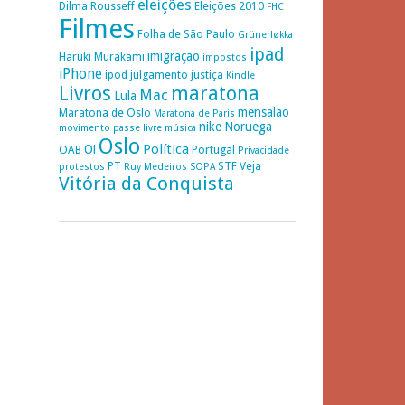
eleições
Dilma Rousseff
Eleições 2010
FHC
Filmes
Folha de São Paulo
Grünerløkka
ipad
imigração
Haruki Murakami
impostos
iPhone
ipod
julgamento
justiça
Kindle
Livros
maratona
Mac
Lula
mensalão
Maratona de Oslo
Maratona de Paris
nike
Noruega
movimento passe livre
música
Oslo
Política
Oi
OAB
Portugal
Privacidade
PT
STF
Veja
protestos
Ruy Medeiros
SOPA
Vitória da Conquista