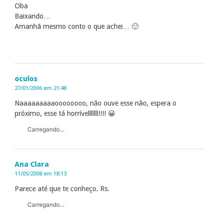
Oba
Baixando…
Amanhã mesmo conto o que achei… 🙂
oculos
27/01/2006 em 21:48
Naaaaaaaaaoooooooo, não ouve esse não, espera o
próximo, esse tá horrívelllllll!!!! 😀
Carregando...
Ana Clara
11/05/2008 em 18:13
Parece até que te conheço. Rs.
Carregando...