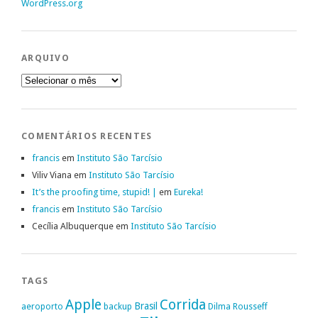
WordPress.org
ARQUIVO
Arquivo
COMENTÁRIOS RECENTES
francis
em
Instituto São Tarcísio
Viliv Viana
em
Instituto São Tarcísio
It’s the proofing time, stupid! |
em
Eureka!
francis
em
Instituto São Tarcísio
Cecília Albuquerque
em
Instituto São Tarcísio
TAGS
Apple
Corrida
Brasil
aeroporto
backup
Dilma Rousseff