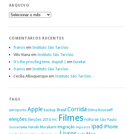
ARQUIVO
Arquivo
COMENTÁRIOS RECENTES
francis
em
Instituto São Tarcísio
Viliv Viana
em
Instituto São Tarcísio
It’s the proofing time, stupid! |
em
Eureka!
francis
em
Instituto São Tarcísio
Cecília Albuquerque
em
Instituto São Tarcísio
TAGS
Apple
Corrida
Brasil
aeroporto
backup
Dilma Rousseff
Filmes
eleições
Eleições 2010
Folha de São Paulo
FHC
ipad
iPhone
imigração
Haruki Murakami
Grünerløkka
impostos
Livros