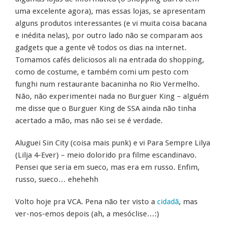
uma excelente agora), mas essas lojas, se apresentam
alguns produtos interessantes (e vi muita coisa bacana
e inédita nelas), por outro lado não se comparam aos
gadgets que a gente vê todos os dias na internet.
Tomamos cafés deliciosos ali na entrada do shopping,
como de costume, e também comi um pesto com
funghi num restaurante bacaninha no Rio Vermelho.
Não, não experimentei nada no Burguer King – alguém
me disse que o Burguer King de SSA ainda não tinha
acertado a mão, mas não sei se é verdade.
Aluguei Sin City (coisa mais punk) e vi Para Sempre Lilya
(Lilja 4-Ever) – meio dolorido pra filme escandinavo.
Pensei que seria em sueco, mas era em russo. Enfim,
russo, sueco… ehehehh
Volto hoje pra VCA. Pena não ter visto a
cidadã
, mas
ver-nos-emos depois (ah, a mesóclise…:)