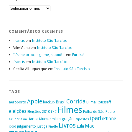
Arquivo
COMENTÁRIOS RECENTES
francis
em
Instituto São Tarcísio
Viliv Viana
em
Instituto São Tarcísio
It’s the proofing time, stupid! |
em
Eureka!
francis
em
Instituto São Tarcísio
Cecília Albuquerque
em
Instituto São Tarcísio
TAGS
Apple
Corrida
Brasil
aeroporto
backup
Dilma Rousseff
Filmes
eleições
Eleições 2010
Folha de São Paulo
FHC
ipad
iPhone
imigração
Haruki Murakami
Grünerløkka
impostos
Livros
Mac
Lula
ipod
julgamento
justiça
Kindle